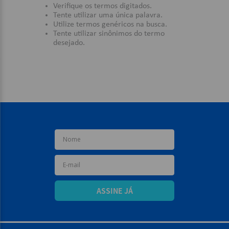
Verifique os termos digitados.
Tente utilizar uma única palavra.
9
º
caderno
Utilize termos genéricos na busca.
Tente utilizar sinônimos do termo
10
º
post it
desejado.
ASSINE JÁ