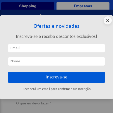
Shopping
Empresas
0
×
Ofertas e novidades
O que você deseja comprar?
Inscreva-se e receba descontos exclusivos!
TERMOS MAIS BUSCADOS
1
º
caneta
ORDENAR POR
2
º
papel a4
0
produto
3
º
papel toalha
Inscreva-se
4
º
saco lixo
OOPS!
5
º
pasta
Receberá um email para confirmar sua inscrição
Nenhum produto encontrado
6
º
marca texto
O que eu devo fazer?
7
º
fita
8
º
papel higienico