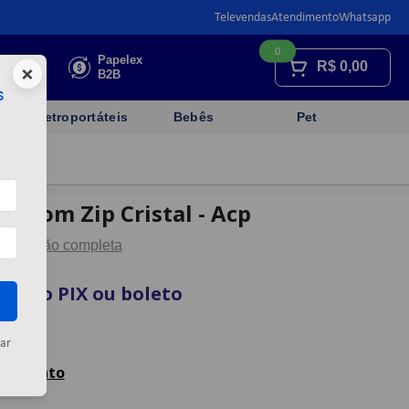
Televendas
Atendimento
Whatsapp
0
Faça sua
Papelex
R$
0,00
×
cotação
B2B
s
Eletroportáteis
Bebês
Pet
o Com Zip Cristal - Acp
Descrição completa
sta no PIX ou boleto
rtão
ar
celamento