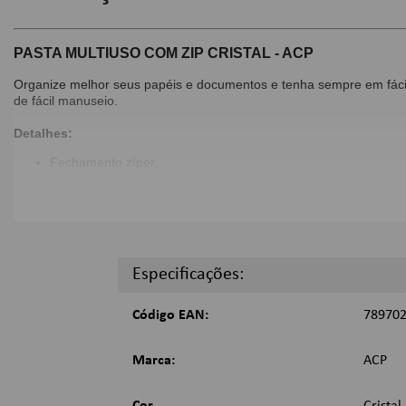
PASTA MULTIUSO COM ZIP CRISTAL - ACP
Organize melhor seus papéis e documentos e tenha sempre em fácil a
de fácil manuseio.
Detalhes:
Fechamento zíper;
Possui visor identificador;
Composição: PVC cristal;
Cor: Cristal;
Dimensões:
Especificações:
33 x 24cm;
Imagens Meramente Ilustrativas.
Código EAN:
78970
Marca:
ACP