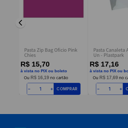
ENVIAR AVALIAÇÃO
ag
Pasta Zip Bag Oficio Pink
Pasta Canaleta A
Chies
Un - Plastpark
R$ 15,70
R$ 17,16
à vista no PIX ou boleto
à vista no PIX ou b
R$
16
,
19
R$
17
,
69
RAR
COMPRAR
－
＋
－
＋