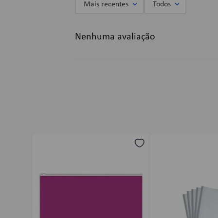
Mais recentes
Todos
Adicionar avaliação
Nenhuma avaliação
Título
Avalie o produto de 1 a 5 estrelas
★
★
★
★
★
Seu nome
Endereço de email
Escreva uma avaliação