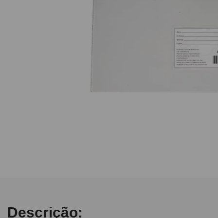
10
º
post it
Descrição: