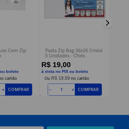
iuso Com Zip
Pasta Zip Bag 36x26 Cristal
Maleta
p
5 Unidades - Chies
Alça -
R$ 19,00
R$ 2
 ou boleto
à vista no PIX ou boleto
à vista n
R$
19
,
59
R$
COMPRAR
COMPRAR
＋
－
＋
－