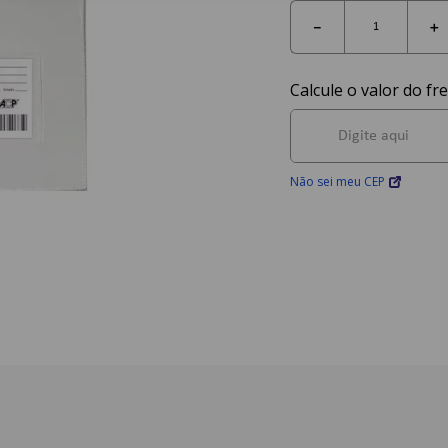
－
＋
Não sei meu CEP