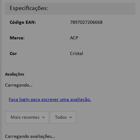
Contém 31 divisórias com etiquetas coloridas para
Especificações:
identificação;
Fechamento com abas elásticas;
Fabricada em polipropileno;
Código EAN:
7897027206668
Cor: Cristal;
Marca:
ACP
Dimensões:
250mm x 325mm;
Cor
Cristal
Imagens Meramente Ilustrativas.
Avaliações
Carregando…
Faça login para escrever uma avaliação.
Mais recentes
Todos
Carregando avaliações…