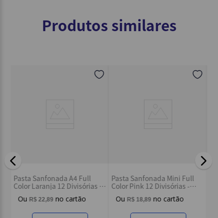
Produtos similares
Pasta Sanfonada A4 Cosmos
Pasta Sanfonada Ofício A-Z
ll
Astro Gamer 12 Divisórias -
1/31 Preta - Dello
-
Dello
R$
31
,
59
R$
155
,
79