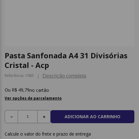
9
º
borracha
10
º
fita
Pasta Sanfonada A4 31 Divisórias
Cristal - Acp
Referência
:
1985
Descrição completa
R$
49
,
79
no cartão
Ver opções de parcelamento
ADICIONAR AO CARRINHO
－
＋