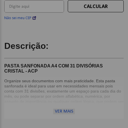
Não sei meu CEP
Descrição:
PASTA SANFONADA A4 COM 31 DIVISÓRIAS
CRISTAL - ACP
Organize seus documentos com mais praticidade. Esta pasta
sanfonada é ideal para usar em necessidades mensais pois
conta com 31 divisões, exatamente um espaço para cada dia do
mês, ou pode separar por ordem alfabética, numérica, por
assunto de importância ou qualquer ordem lógica, que podem ser
identificadas com as etiquetas coloridas.
VER MAIS
Detalhes:
Tamanho A4;