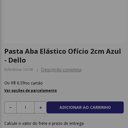
9
º
papel higienico
10
º
caderno
Pasta Aba Elástico Ofício 2cm Azul
- Dello
Referência
:
10105
Descrição completa
R$
6
,
59
no cartão
Ver opções de parcelamento
ADICIONAR AO CARRINHO
－
＋