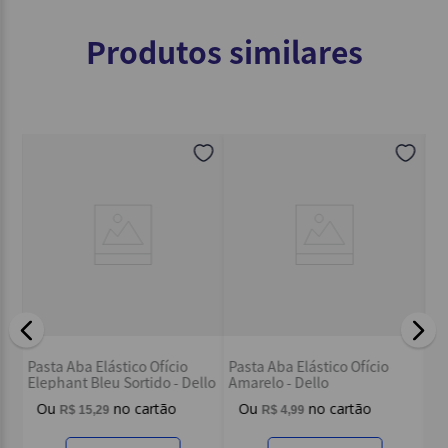
Produtos similares
Pa
Pasta Aba Elástico Ofício
Pasta Aba Elástico Ofício
Dy
Elephant Bleu Sortido - Dello
Amarelo - Dello
R$
15
,
29
R$
4
,
99