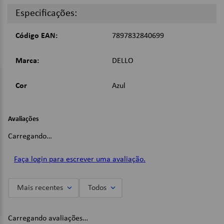
Especificações:
Dimensões:
Código EAN:
7897832840699
335mm x 20mm x 235mm;
Imagens Meramente Ilustrativas.
Marca:
DELLO
Cor
Azul
Avaliações
Carregando…
Faça login para escrever uma avaliação.
Mais recentes
Todos
Carregando avaliações…