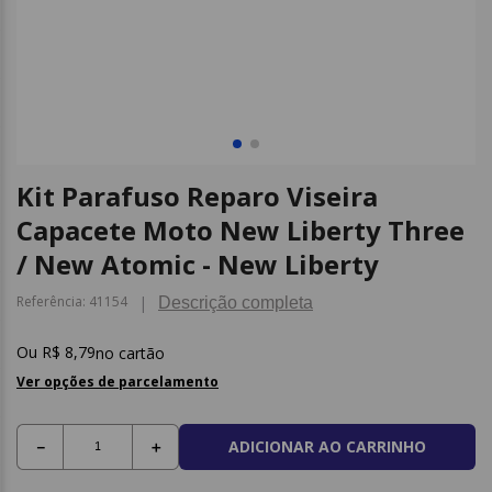
9
º
caderno
10
º
post it
Kit Parafuso Reparo Viseira
Capacete Moto New Liberty Three
/ New Atomic - New Liberty
Referência
:
41154
Descrição completa
R$
8
,
79
no cartão
Ver opções de parcelamento
ADICIONAR AO CARRINHO
－
＋