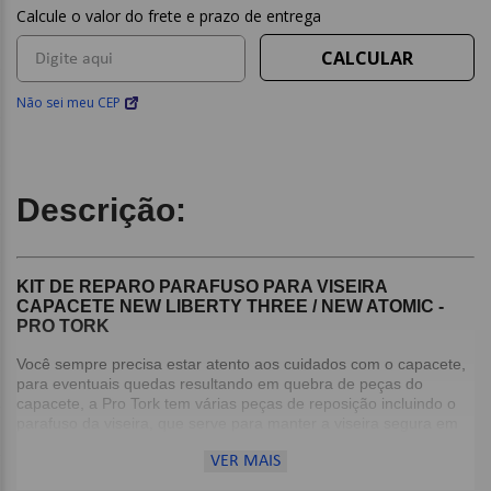
Não sei meu CEP
Descrição:
KIT DE REPARO PARAFUSO PARA VISEIRA
CAPACETE NEW LIBERTY THREE / NEW ATOMIC -
PRO TORK
Você sempre precisa estar atento aos cuidados com o capacete,
para eventuais quedas resultando em quebra de peças do
capacete, a Pro Tork tem várias peças de reposição incluindo o
parafuso da viseira, que serve para manter a viseira segura em
seu devido lugar.
VER MAIS
,br>
Detalhes: