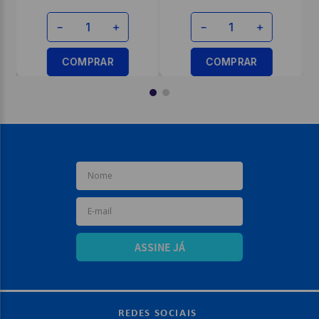
ENVIAR AVALIAÇÃO
－
＋
＋
－
COMPRAR
PRAR
COMPRAR
ASSINE JÁ
REDES SOCIAIS