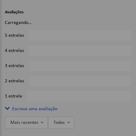
Peça de reposição;
Plástico;
Avaliações
2 Unidades;
Compatível com os modelos: 4 Racing, New Liberty 4, New
Carregando…
Four Kids, Four Kids, Liberty 4;
5 estrelas
0%
Imagens Meramente Ilustrativas.
4 estrelas
0%
3 estrelas
0%
2 estrelas
0%
1 estrela
0%
Escreva uma avaliação
Mais recentes
Todos
Adicionar avaliação