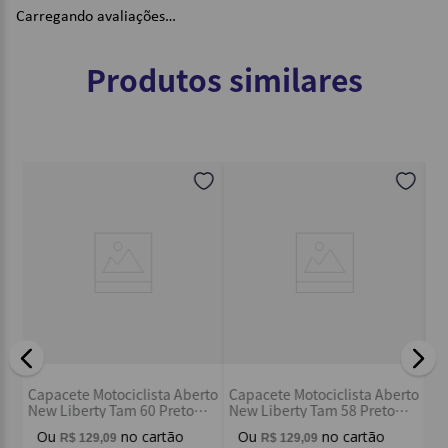
Carregando avaliações…
Título
Produtos similares
Avalie o produto de 1 a 5 estrelas
★
★
★
★
★
Seu nome
Endereço de email
Escreva uma avaliação
Kit Parafuso Reparo Viseira
ciclista Aberto
Capacete Motociclist
Capacete Moto New Liberty
am 58 Preto
New Liberty Tam 60 P
Three / New Atomic - New
rk
Fosco - Pro Tork
Liberty
R$
8
,
79
R$
129
,
09