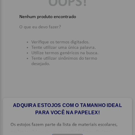
OOPS!
9
º
papel higienico
Nenhum produto encontrado
10
º
caderno
O que eu devo fazer?
Verifique os termos digitados.
Tente utilizar uma única palavra.
Utilize termos genéricos na busca.
Tente utilizar sinônimos do termo
desejado.
ADQUIRA ESTOJOS COM O TAMANHO IDEAL
PARA VOCÊ NA PAPELEX!
Os estojos fazem parte da lista de materiais escolares,
porém também servem para atividades profissionais,