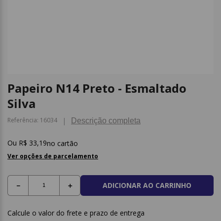
9
º
caderno
10
º
post it
Papeiro N14 Preto - Esmaltado
Silva
Referência
:
16034
Descrição completa
R$
33
,
19
no cartão
Ver opções de parcelamento
ADICIONAR AO CARRINHO
－
＋