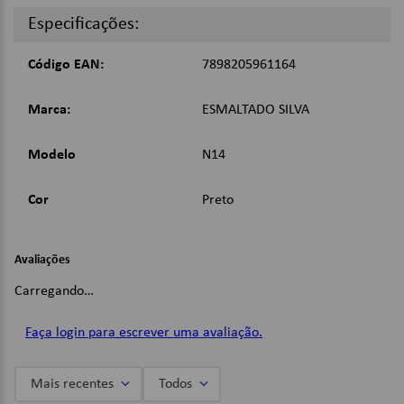
Compatível com diversos tipos de fogões: à lenha, indução,
Especificações:
à gás;
Cor: Preto;
Código EAN:
7898205961164
Imagens Meramente Ilustrativas.
Marca:
ESMALTADO SILVA
Modelo
N14
Cor
Preto
Avaliações
Carregando…
Faça login para escrever uma avaliação.
Mais recentes
Todos