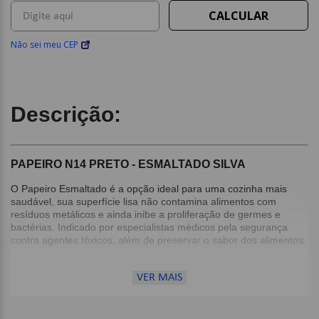
Não sei meu CEP
Descrição:
PAPEIRO N14 PRETO - ESMALTADO SILVA
O Papeiro Esmaltado é a opção ideal para uma cozinha mais
saudável, sua superfície lisa não contamina alimentos com
resíduos metálicos e ainda inibe a proliferação de germes e
bactérias. Indicado por especialistas médicos pela segurança
contra agentes tóxicos, além de preservar o sabor dos alimentos.
Detalhes:
VER MAIS
Preserva o sabor dos alimentos;
Cozimento rápido e eficaz;
Produto em Aço Carbono revestido com Esmalte Vítreo;