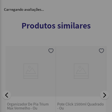
Carregando avaliações…
Produtos similares
Pr
Organizador De Pia Trium
Pote Click 1500ml Quadrado
Ma
Max Vermelho - Ou
- Ou