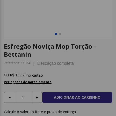
9
º
papel higienico
10
º
caderno
Esfregão Noviça Mop Torção -
Bettanin
Referência
:
11074
Descrição completa
R$
130
,
29
no cartão
Ver opções de parcelamento
ADICIONAR AO CARRINHO
－
＋