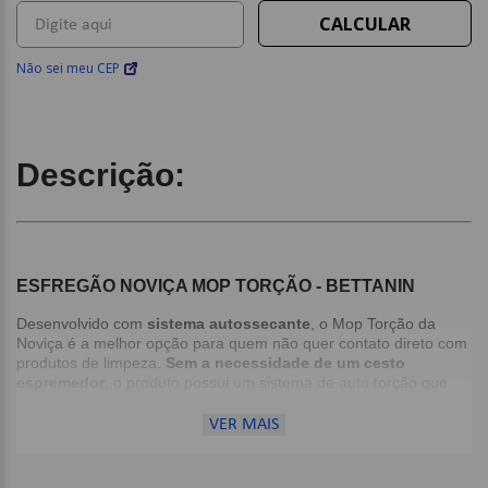
Não sei meu CEP
Descrição:
ESFREGÃO NOVIÇA MOP TORÇÃO - BETTANIN
Desenvolvido com
sistema autossecante
, o Mop Torção da
Noviça é a melhor opção para quem não quer contato direto com
produtos de limpeza.
Sem a necessidade de um cesto
espremedor
, o produto possui um sistema de auto torção que
remove o excesso de água contida nos cordões do mop Noviça.
Possui um manta de limpeza profunda que remove as sujeiras
VER MAIS
incrustadas no piso, sem danificá-lo. Além disso, seus fios de
microfibra retém a poeira e secam o piso com um toque macio e
aveludado.