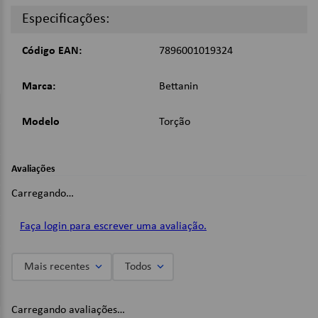
Especificações:
Detalhes:
Sistema autossecante de auto torção;
Código EAN:
7896001019324
Não precisa de cesto espremedor;
Fios de microfibra;
Manta de limpeza profunda.
Marca:
Bettanin
Dimensões:
Modelo
Torção
A x L x C : 136 x 7 x 7 cm.
Imagens Meramente Ilustrativas.
Avaliações
Carregando…
Faça login para escrever uma avaliação.
Mais recentes
Todos
Carregando avaliações…