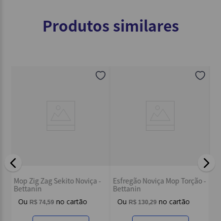
Produtos similares
Mo
Mop Zig Zag Sekito Noviça -
Esfregão Noviça Mop Torção -
Be
Bettanin
Bettanin
R$
74
,
59
R$
130
,
29