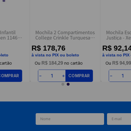
Infantil
Mochila 2 Compartimentos
Mochila Esc
en 11461 -
College Crinkle Turquesa -
Justiça - X
Sestini
R$ 178,76
R$ 92,1
oleto
à vista no PIX ou boleto
à vista no PIX
R$
184
,
29
R$
94
,
9
COMPRAR
COMPRAR
－
＋
－