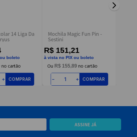
olar 14 Liga Da
Mochila Magic Fun Pin -
Mochi
eryus
Sestini
Branc
4
R$ 151,21
R$ 1
 ou boleto
à vista no PIX ou boleto
à vista n
9
R$
155
,
89
R$
COMPRAR
COMPRAR
＋
－
＋
－
ASSINE JÁ