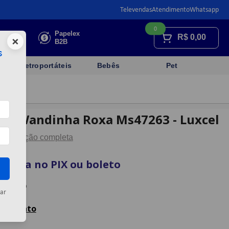
Televendas
Atendimento
Whatsapp
0
Faça sua
Papelex
R$
0,00
×
cotação
B2B
s
Eletroportáteis
Bebês
Pet
nil Wandinha Roxa Ms47263 - Luxcel
Descrição completa
à vista no PIX ou boleto
cartão
ar
celamento