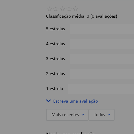
☆
☆
☆
☆
☆
Dimensões:
Classificação média: 0
(0 avaliações)
Volume aprox.: 17,2l;
A x L x P: 41x 31 x 15 cm.
5 estrelas
Imagens Meramente Ilustrativas.
4 estrelas
3 estrelas
2 estrelas
1 estrela
Escreva uma avaliação
Mais recentes
Todos
Adicionar avaliação