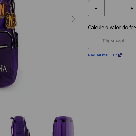
－
＋
Não sei meu CEP