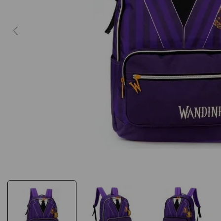
10
º
caderno