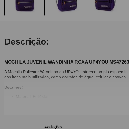
Descrição:
MOCHILA JUVENIL WANDINHA ROXA UP4YOU MS47263
A Mochila Poliéster Wandinha da UP4YOU oferece amplo espaço intern
aos itens mais utilizados, como garrafas de água, celular e chaves.
Detalhes:
Material: Poliéster;
Puxadores personalizados;
Alça de mão;
Alça de costas acolchoadas;
Bolsos laterais;
Bolso frontal com logo em relevo com glitter;
Avaliações
Chaveiro exclusivo.