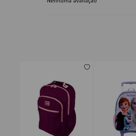
Nenhuma avaliação
Título
Avalie o produto de 1 a 5 estrelas
★
★
★
★
★
Seu nome
Endereço de email
Escreva uma avaliação