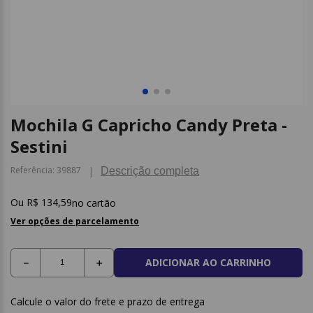
9
º
borracha
10
º
fita
Mochila G Capricho Candy Preta -
Sestini
Referência
:
39887
Descrição completa
R$
134
,
59
no cartão
Ver opções de parcelamento
ADICIONAR AO CARRINHO
－
＋