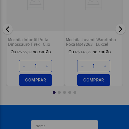
Mochila P/ Note Preta
Mochila Infantil Pr
a Juvenil Wandinha
Up4you Wandinha - Luxcel
Batman - Lux
s47263 - Luxcel
R$
182
,
39
R$
112
,
09
$
143
,
29
－
＋
－
－
＋
COMPRAR
COM
COMPRAR