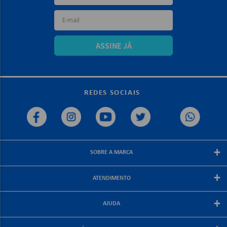
ASSINE JÁ
REDES SOCIAIS
+
SOBRE A MARCA
Sobre a papelex
+
ATENDIMENTO
Encarte Papelex
Blog Papelex
Perguntas Frequentes
+
Lojas Papelex
AJUDA
Como Comprar
Formas de Pagamento
Meus Pedidos