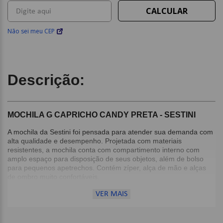
Não sei meu CEP
Descrição:
MOCHILA G CAPRICHO CANDY PRETA - SESTINI
A mochila da Sestini foi pensada para atender sua demanda com
alta qualidade e desempenho. Projetada com materiais
resistentes, a mochila conta com compartimento interno com
amplo espaço para disposição de seus objetos, além de bolso
para pequenos apetrechos. Contém zíper, alça de mão e alças
de ombro muito confortáveis.
VER MAIS
Detalhes:
1 Compartimento principal;
2 Bolsos frontais;