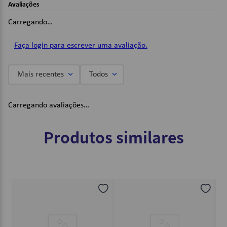
Avaliações
2 Bolsos laterais;
Alça de mão superior;
Carregando…
Alças de costas espumadas ajustáveis;
Material: Poliéster;
Cor: Preto;
Faça login para escrever uma avaliação.
Dimensões:
Mais recentes
Todos
Altura: 46cm;
Largura: 29cm;
Comprimento: 20cm ;
Carregando avaliações…
Peso: 340g;
Imagens Meramente Ilustrativas.
Produtos similares