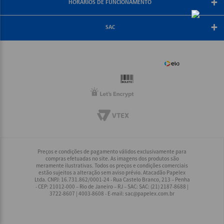
+
Central de Atendimento
HORÁRIOS DE FUNCIONAMENTO
Troca e Devolução
Fale Conosco
Política de Frete Grátis
De segunda a sexta-feira
+
Compra Segura
08:30 às 18:00
SAC
Política de Privacidade
(21) 2187-8688
Rio, Grande Rio e Minas: (21) 2187-8688
Interior Rio: (21) 2187-8688
Demais Regiões: (21) 2178-6888
Preços e condições de pagamento válidos exclusivamente para
compras efetuadas no site. As imagens dos produtos são
meramente ilustrativas. Todos os preços e condições comerciais
estão sujeitos a alteração sem aviso prévio. Atacadão Papelex
Ltda. CNPJ: 16.731.862/0001-24 - Rua Castelo Branco, 213 – Penha
- CEP: 21012-000 – Rio de Janeiro – RJ – SAC: SAC: (21) 2187-8688 |
3722-8607 | 4003-8608 - E-mail:
sac@papelex.com.br