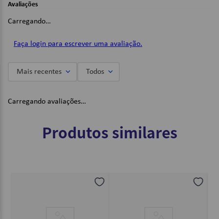
Avaliações
Dimensões:
Carregando…
30 x 35 x 12cm;
Faça login para escrever uma avaliação.
Imagens Meramente Ilustrativas.
Mais recentes
Todos
Carregando avaliações…
Produtos similares