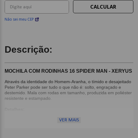
Não sei meu CEP
Descrição:
MOCHILA COM RODINHAS 16 SPIDER MAN - XERYUS
Através da identidade do Homem-Aranha, o tímido e desajeitado
Peter Parker pode ser tudo o que não é: solto, engraçado e
destemido. Mala com rodas em tamanho, produzida em poliéster
resistente e estampado.
Detalhes:
Compartimento principal amplo;
VER MAIS
2 bolsos laterais mesh;
Zíper com puxadores simples e alça de mão em nylon;
Carrinho em metal com travas;