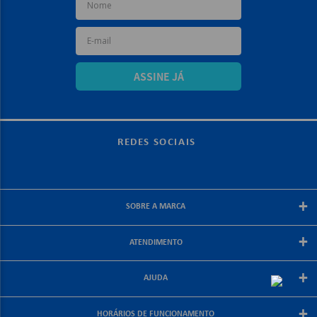
ASSINE JÁ
REDES SOCIAIS
+
SOBRE A MARCA
Sobre a papelex
+
ATENDIMENTO
Encarte Papelex
Blog Papelex
Perguntas Frequentes
+
Lojas Papelex
AJUDA
Como Comprar
Formas de Pagamento
Meus Pedidos
+
Central de Atendimento
HORÁRIOS DE FUNCIONAMENTO