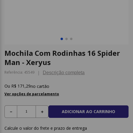
9
º
papel higienico
10
º
caderno
Mochila Com Rodinhas 16 Spider
Man - Xeryus
Referência
:
45549
Descrição completa
R$
171
,
29
no cartão
Ver opções de parcelamento
ADICIONAR AO CARRINHO
－
＋