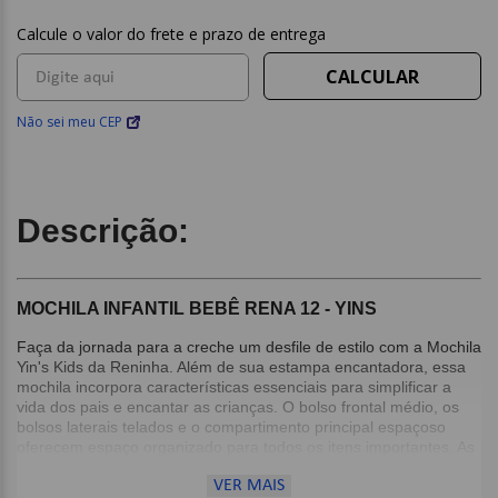
Não sei meu CEP
Descrição:
MOCHILA INFANTIL BEBÊ RENA 12 - YINS
Faça da jornada para a creche um desfile de estilo com a Mochila
Yin's Kids da Reninha. Além de sua estampa encantadora, essa
mochila incorpora características essenciais para simplificar a
vida dos pais e encantar as crianças. O bolso frontal médio, os
bolsos laterais telados e o compartimento principal espaçoso
oferecem espaço organizado para todos os itens importantes. As
alçadas de costas reguláveis proporcionam o ajuste perfeito,
VER MAIS
enquanto a guia para os pais acrescenta uma camada extra de