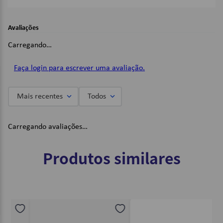
segurança às aventuras diárias.
Detalhes:
Avaliações
Alças ajustáveis;
Carregando…
02 Bolsos laterais elásticos;
Material: Neoprene;
Cor: Rosa;
Faça login para escrever uma avaliação.
Dimensões:
Mais recentes
Todos
(L x A x C): 27cm x 34cm x 10cm;
Imagens Meramente Ilustrativas.
Carregando avaliações…
Produtos similares