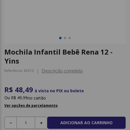
9
º
caderno
10
º
post it
Mochila Infantil Bebê Rena 12 -
Yins
Referência
:
43310
Descrição completa
R$ 48,49
à vista no PIX ou boleto
R$
49
,
99
no cartão
Ver opções de parcelamento
ADICIONAR AO CARRINHO
－
＋