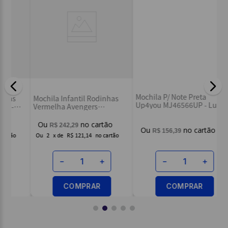
Mo
Az
Mochila Infantil Rodinhas
Mochila P/ Note Preta
Vermelha Avengers
R
Up4you MJ46566UP - Luxcel
IC39766AG - Luxcel
à 
R$
242
,
29
R$
156
,
39
Ou
2
x
de
R$ 121,14
－
＋
－
＋
COMPRAR
COMPRAR