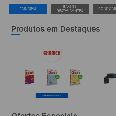
10
º
fita
BARES E
PRINCIPAL
CONDOMÍ
RESTAURANTES
Produtos em Destaques
Ofertas Especiais