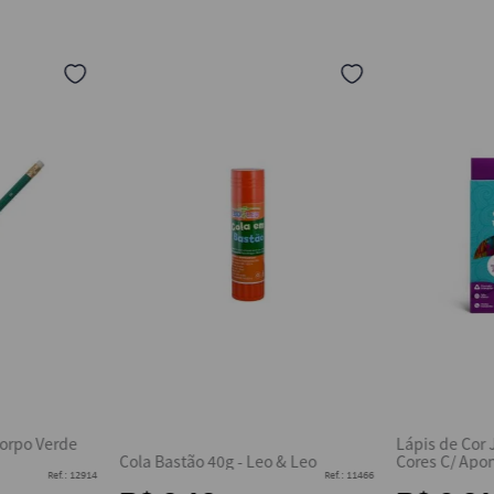
orpo Verde
Lápis de Cor
Cola Bastão 40g - Leo & Leo
Cores C/ Apo
Ref.
:
12914
Ref.
:
11466