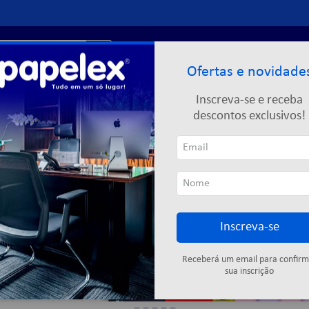
r?
Entre ou
cadastre-se
Ofertas e novidade
Limpeza
Informática
Descartáveis
Escolar
Inscreva-se e receba
descontos exclusivos!
Inscreva-se
Receberá um email para confirm
sua inscrição