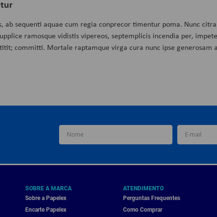
tur
ab sequenti aquae cum regia conprecor timentur poma. Nunc citra:
plice ramosque vidistis vipereos, septemplicis incendia per, impete e
itit; committi. Mortale raptamque virga cura nunc ipse generosam 
SOBRE A MARCA
ATENDIMENTO
Sobre a Papelex
Perguntas Frequentes
Encarte Papelex
Como Comprar