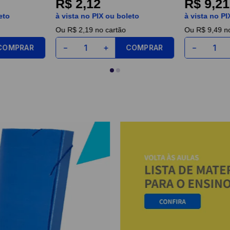
R$ 2,12
R$ 9,21
eto
à vista no PIX ou boleto
à vista no PI
Ou
R$ 2,19
no cartão
Ou
R$ 9,49
no
COMPRAR
COMPRAR
－
＋
－