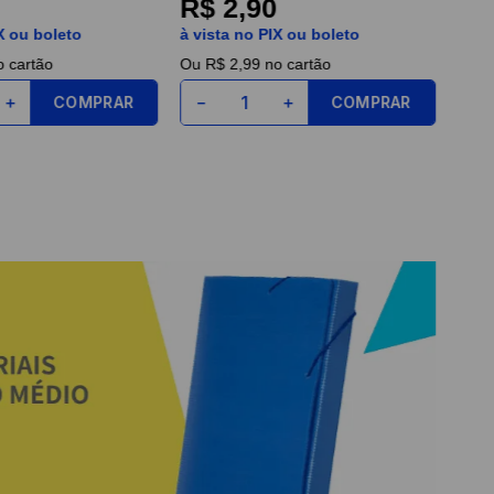
R$ 2,90
X ou boleto
à vista no PIX ou boleto
 cartão
Ou
R$ 2,99
no cartão
COMPRAR
COMPRAR
＋
－
＋