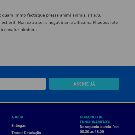
 quam immo factisque pressa animi animis, sit
sua
.
st erit. Non extra seris negat inania altissima Phoebus late
ab conatur nimium.
ASSINE JÁ
AJUDA
HORÁRIOS DE
FUNCIONAMENTO
Entregas
De segunda a sexta-feira
08:30 às 18:00
Troca e Devolução