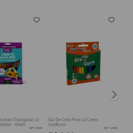
 Jumbo Triangular 12
Giz De Cera Fino 12 Cores -
ntador - Onda
Leo&Leo
Ref.
:
43455
Ref.
:
14390