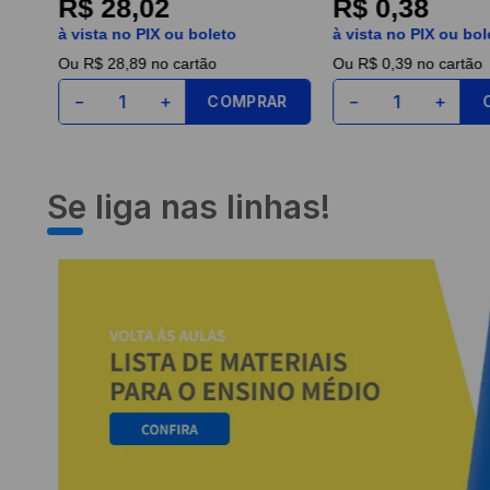
R$ 28,02
R$ 0,38
à vista no PIX ou boleto
à vista no PIX ou bol
Ou
R$ 28,89
no cartão
Ou
R$ 0,39
no cartão
COMPRAR
－
＋
－
＋
Se liga nas linhas!