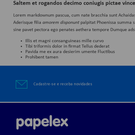
Saltem et rogandos decimo coniugis pictae vince
Lorem markdownum pascua, cum nate bracchia sunt Achaidas, 
Aderisque filia
amorem disponunt
palpitat Phoenissa summa sup
sine pavet pectora ego penates aethera tempore Dumque adst
Illis et magni consanguineas mille curvo
Tibi triformis dolor in firmat Tellus dederat
Pavida me ex aura desierim umente Fluctibus
Prohibent tamen
Cadastre-se e receba novidades