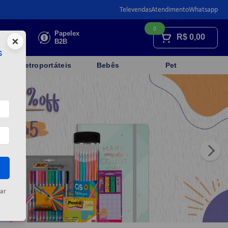
Televendas
Atendimento
Whatsapp
0
Faça sua
Papelex
R$
0,00
×
cotação
B2B
s
Eletroportáteis
Bebês
Pet
ar