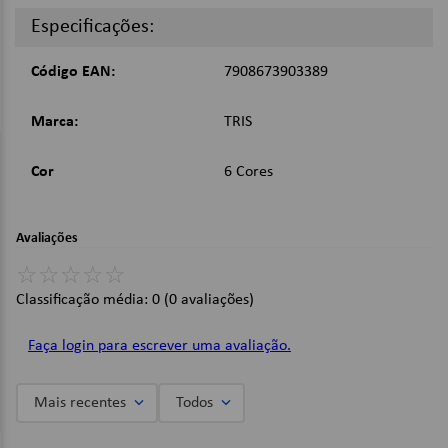
6 Blocos coloridos com 20 folhas cada;
Especificações:
Dimensões:
Código EAN:
7908673903389
Comprimento: 20cm;
Largura: 9cm;
Marca:
TRIS
Imagens Meramente Ilustrativas.
Cor
6 Cores
Avaliações
☆
☆
☆
☆
☆
Classificação média: 0
(0 avaliações)
Faça login para escrever uma avaliação.
Mais recentes
Todos