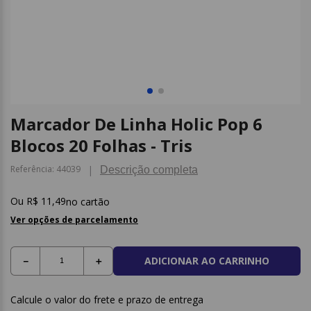
9
º
post it
10
º
caderno
Marcador De Linha Holic Pop 6
Blocos 20 Folhas - Tris
Referência
:
44039
Descrição completa
R$
11
,
49
no cartão
Ver opções de parcelamento
ADICIONAR AO CARRINHO
－
＋