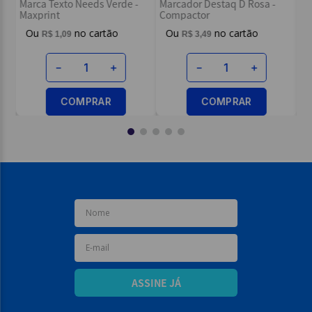
Marca Texto Needs Verde -
Marcador Destaq D Rosa -
N
Maxprint
Compactor
R$
1
,
09
R$
3
,
49
－
＋
－
＋
COMPRAR
COMPRAR
ASSINE JÁ