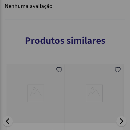
Nenhuma avaliação
Produtos similares
0-
Ma