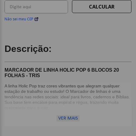
Não sei meu CEP
Descrição:
MARCADOR DE LINHA HOLIC POP 6 BLOCOS 20
FOLHAS - TRIS
A linha Holic Pop traz cores vibrantes que alegram qualquer
estação de trabalho ou estudo! O Marcador de linhas é uma
tendência nas redes sociais: ideal para livros, cadernos e Bíblias.
Sua base tem encaixe para espiral e régua, trazendo muita
praticidade para o uso.
VER MAIS
Detalhes:
Adesivo reposicionável;
Fácil aplicação;