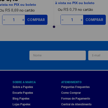
à vista no PIX ou boleto
 vista no PIX ou boleto
R$
0
,
79
R$
8
,
69
COMPRAR
COMPRAR
－
＋
－
＋
SOBRE A MARCA
ATENDIMENTO
Sobre a Papelex
Perguntas Frequentes
Encarte Papelex
Como Comprar
Blog Papelex
Formas de Pagamento
Lojas Papelex
Central de Atendimento