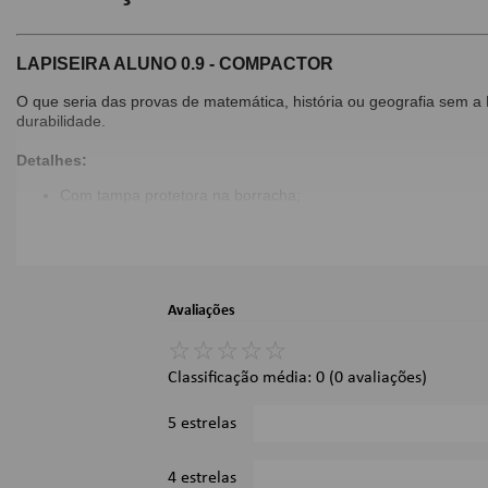
LAPISEIRA ALUNO 0.9 - COMPACTOR
O que seria das provas de matemática, história ou geografia sem a
durabilidade.
Detalhes:
Com tampa protetora na borracha;
Clip de metal na ponteira;
Ponta 0.9mm;
Cor: Amarelo;
Imagens Meramente Ilustrativas.
Avaliações
☆
☆
☆
☆
☆
Classificação média: 0
(0 avaliações)
5 estrelas
4 estrelas