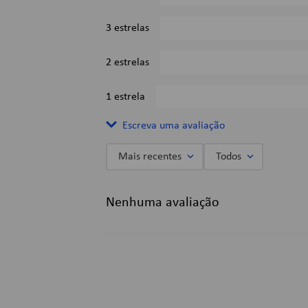
3 estrelas
2 estrelas
1 estrela
Escreva uma avaliação
Mais recentes
Todos
Adicionar avaliação
Nenhuma avaliação
Título
Avalie o produto de 1 a 5 estrelas
★
★
★
★
★
Seu nome