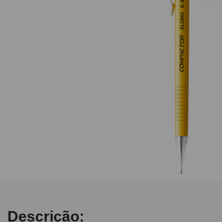
10
º
caderno
Descrição: