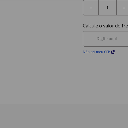
－
＋
Não sei meu CEP