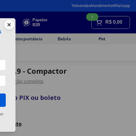
Televendas
Atendimento
Whatsapp
0
Faça sua
Papelex
R$
0,00
×
cotação
B2B
s
Eletroportáteis
Bebês
Pet
uno 0.9 - Compactor
Descrição completa
sta no PIX ou boleto
rtão
ar
celamento