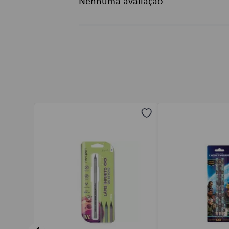
Nenhuma avaliação
Título
Avalie o produto de 1 a 5 estrelas
★
★
★
★
★
Seu nome
Endereço de email
Escreva uma avaliação