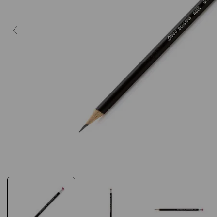
10
º
caderno