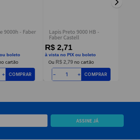
te 9000h - Faber
Lapis Preto 9000 HB -
Lápis 
Faber Castell
UN Sor
R$ 2,71
R$ 5
 ou boleto
à vista no PIX ou boleto
à vista n
R$
2
,
79
R$
COMPRAR
COMPRAR
＋
－
＋
－
ASSINE JÁ