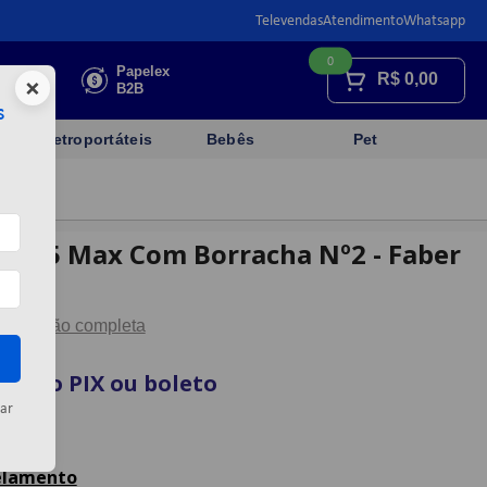
Televendas
Atendimento
Whatsapp
0
Faça sua
Papelex
R$
0,00
×
cotação
B2B
s
Eletroportáteis
Bebês
Pet
e 1205 Max Com Borracha Nº2 - Faber
Descrição completa
sta no PIX ou boleto
ar
rtão
celamento