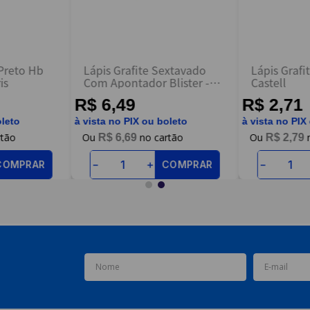
 Preto Hb
Lápis Grafite Sextavado
Lápis Grafi
is
Com Apontador Blister -
Castell
Faber Castell
R$ 6,49
R$ 2,71
oleto
à vista no PIX ou boleto
à vista no PIX
R$
6
,
69
R$
2
,
79
COMPRAR
COMPRAR
－
＋
－