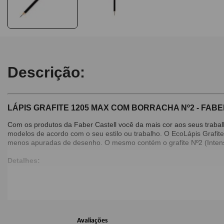
Descrição:
LÁPIS GRAFITE 1205 MAX COM BORRACHA Nº2 - FAB
Com os produtos da Faber Castell você da mais cor aos seus trabalh
modelos de acordo com o seu estilo ou trabalho. O EcoLápis Grafite
menos apuradas de desenho. O mesmo contém o grafite Nº2 (Intens
Detalhes:
Ecolápis;
Cor: Preto;
Imagens Meramente Ilustrativas.
Avaliações