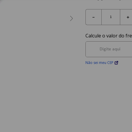
－
＋
Não sei meu CEP