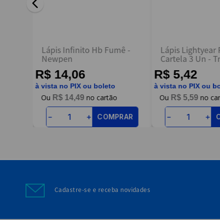
ENVIAR AVALIAÇÃO
racha
Lápis Infinito Hb Fumê -
Lápis Lightyear
a
Newpen
Cartela 3 Un - Tr
R$ 14,06
R$ 5,42
à vista no PIX ou boleto
à vista no PIX ou b
R$
14
,
49
R$
5
,
59
RAR
COMPRAR
－
＋
－
＋
Cadastre-se e receba novidades