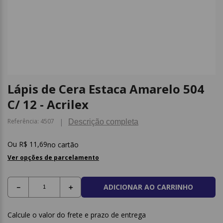
9
º
post it
10
º
caderno
Lápis de Cera Estaca Amarelo 504
C/ 12 - Acrilex
Referência
:
4507
Descrição completa
R$
11
,
69
no cartão
Ver opções de parcelamento
ADICIONAR AO CARRINHO
－
＋