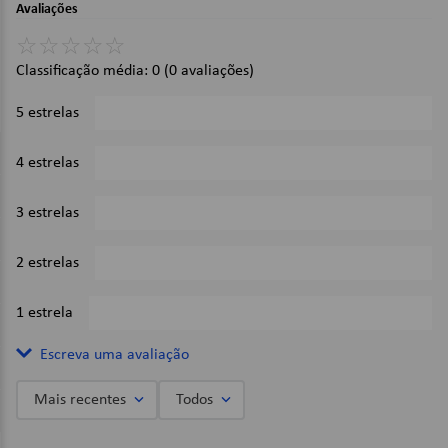
Avaliações
Fabricado com ceras de alta qualidade;
Traço macio.
☆
☆
☆
☆
☆
Classificação média: 0
(0 avaliações)
Imagens Meramente Ilustrativas.
5 estrelas
0%
4 estrelas
0%
3 estrelas
0%
2 estrelas
0%
1 estrela
0%
Escreva uma avaliação
Mais recentes
Todos
Adicionar avaliação