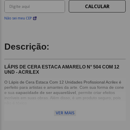
Não sei meu CEP
Descrição:
LÁPIS DE CERA ESTACA AMARELO N° 504 COM 12
UND - ACRILEX
O Lápis de Cera Estaca Com 12 Unidades Profissional Acrilex é
perfeito para artistas e amantes da arte. Com sua forma de cone
e sua
capacidade de ser aquarelável
, permite criar efeitos
incríveis em suas obras. Além disso, é um produto seguro, pois
não é tóxico.
VER MAIS
Detalhes:
Não tóxico;
Não mancha as mãos;