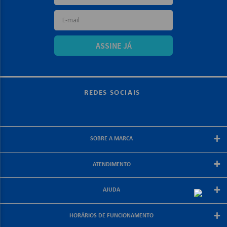
ASSINE JÁ
REDES SOCIAIS
+
SOBRE A MARCA
Sobre a papelex
+
ATENDIMENTO
Encarte Papelex
Blog Papelex
Perguntas Frequentes
+
Lojas Papelex
AJUDA
Como Comprar
Formas de Pagamento
Meus Pedidos
+
Central de Atendimento
HORÁRIOS DE FUNCIONAMENTO
Troca e Devolução
Fale Conosco