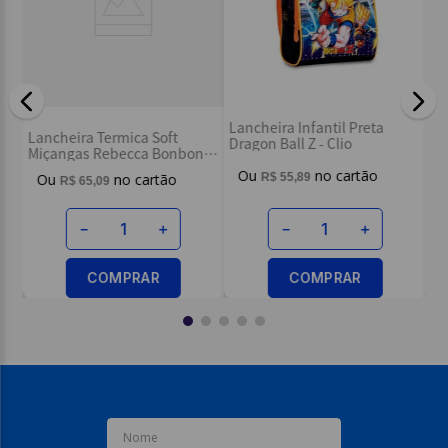
ou
Lancheira Infantil Preta
La
Lancheira Termica Soft
Dragon Ball Z - Clio
Nu
Miçangas Rebecca Bonbon
Sortido - Clio
R$
55
,
89
R$
65
,
09
－
＋
－
＋
COMPRAR
COMPRAR