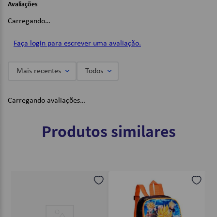
Avaliações
Composição: Poliéster e Pvc;
Cor: Preto e Laranja;
Carregando…
Dimensões:
Faça login para escrever uma avaliação.
Comprimento: 23cm;
Altura: 18cm;
Profundidade: 7cm;
Mais recentes
Todos
Imagens Meramente Ilustrativas.
Carregando avaliações…
Produtos similares