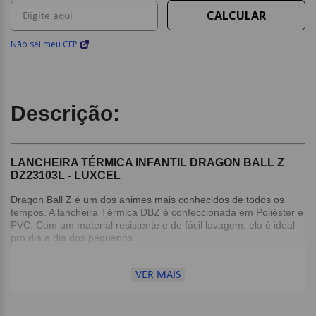
Não sei meu CEP
Descrição:
LANCHEIRA TÉRMICA INFANTIL DRAGON BALL Z
DZ23103L - LUXCEL
Dragon Ball Z é um dos animes mais conhecidos de todos os
tempos. A lancheira Térmica DBZ é confeccionada em Poliéster e
PVC. Com um material resistente e de fácil lavagem, ela é ideal
pro dia a dia dos pequenos.
Detalhes:
VER MAIS
Alças ajustáveis;
Fechamento em zíper;
Material interno térmico;