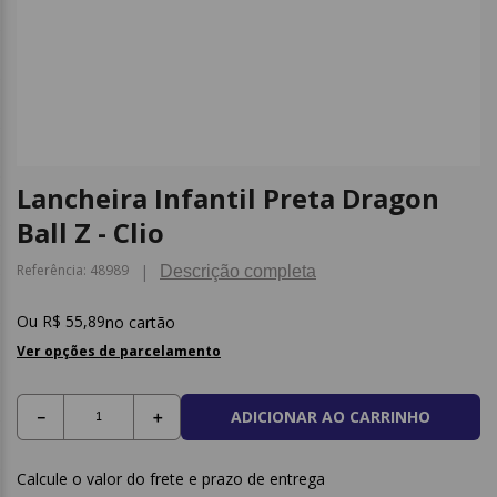
9
º
borracha
10
º
fita
Lancheira Infantil Preta Dragon
Ball Z - Clio
Referência
:
48989
Descrição completa
R$
55
,
89
no cartão
Ver opções de parcelamento
ADICIONAR AO CARRINHO
－
＋