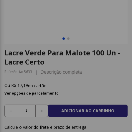
9
º
post it
10
º
caderno
Lacre Verde Para Malote 100 Un -
Lacre Certo
Referência
:
5633
Descrição completa
R$
17
,
19
no cartão
Ver opções de parcelamento
ADICIONAR AO CARRINHO
－
＋