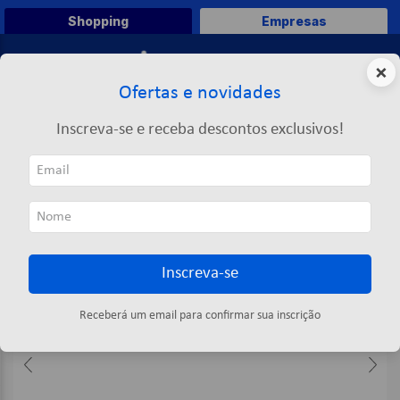
Shopping
Empresas
0
×
Ofertas e novidades
O que você deseja comprar?
Inscreva-se e receba descontos exclusivos!
TERMOS MAIS BUSCADOS
Embalagens
Lacre
Lacre Verde Para Malote 100 Un - Lacre Certo
1
º
caneta
2
º
papel a4
3
º
papel toalha
Inscreva-se
4
º
marca texto
5
º
pasta
Receberá um email para confirmar sua inscrição
6
º
saco lixo
7
º
fita
8
º
papel higienico