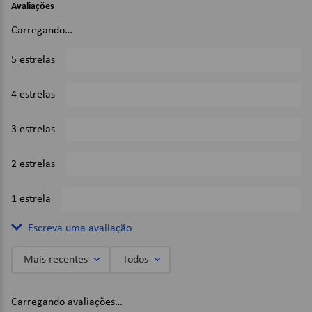
Avaliações
Aleatórios;
Embalagem Com 100 Unidades;
Carregando…
Cor: Verde;
5 estrelas
0%
Dimensões:
18 x 14 x 2cm (Comprimento x Largura x Altura);
4 estrelas
0%
Imagens Meramente Ilustrativas.
3 estrelas
0%
2 estrelas
0%
1 estrela
0%
Escreva uma avaliação
Mais recentes
Todos
Adicionar avaliação
Carregando avaliações…