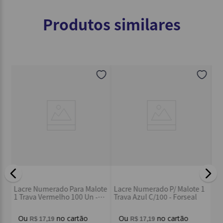
Título
Produtos similares
Avalie o produto de 1 a 5 estrelas
★
★
★
★
★
Seu nome
Endereço de email
Escreva uma avaliação
l
La
Lacre Numerado Para Malote
Lacre Numerado P/ Malote 1
Tr
1 Trava Vermelho 100 Un -
Trava Azul C/100 - Forseal
Fo
Fortseal
R$
17
,
19
R$
17
,
19
ENVIAR AVALIAÇÃO