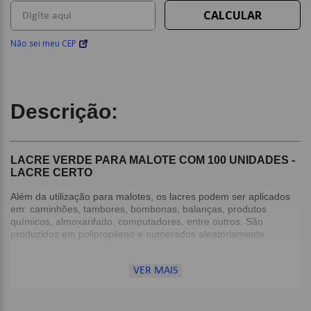
Não sei meu CEP
Descrição:
LACRE VERDE PARA MALOTE COM 100 UNIDADES -
LACRE CERTO
Além da utilização para malotes, os lacres podem ser aplicados
em: caminhões, tambores, bombonas, balanças, produtos
químicos, almoxarifado, computadores, entre outros. São
produzidos em polipropileno e numerados aleatoriamente.
Detalhes:
VER MAIS
Composição: Polipropileno Copolímero Aditivado;
Rabicho Tipo Espinha de Peixe;
Numerado Pelo Processo de Hot Stamping 7 Dígitos