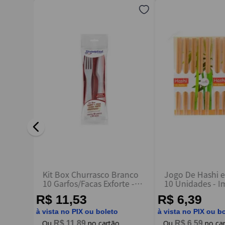
Endereço de email
Escreva uma avaliação
ENVIAR AVALIAÇÃO
Kit Box Churrasco Branco
Jogo De Hashi
apo
10 Garfos/Facas Exforte -
10 Unidades - I
wplast
Strawplast
R$ 11,53
R$ 6,39
à vista no PIX ou boleto
à vista no PIX ou b
R$
11
,
89
R$
6
,
59