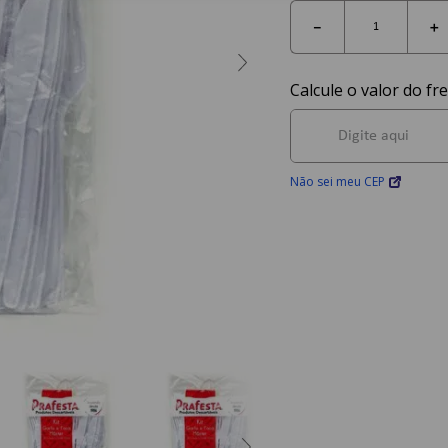
－
＋
Não sei meu CEP