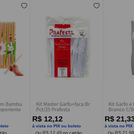
 em Bambu
Kit Master Garfo+faca Br
Kit Garfo e
mporiente
Pct/25 Prafesta
Branco C/5
R$ 12,12
R$ 21,3
oleto
à vista no PIX ou boleto
à vista no PIX
R$
12
,
49
R$
21
,
9