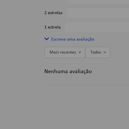
2 estrelas
1 estrela
Escreva uma avaliação
Mais recentes
Todos
Adicionar avaliação
Nenhuma avaliação
Título
Avalie o produto de 1 a 5 estrelas
★
★
★
★
★
Seu nome