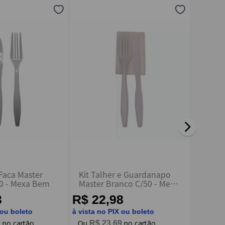
 Faca Master
Kit Talher e Guardanapo
Kit Re
0 - Mexa Bem
Master Branco C/50 - Mexa
Branco
Bem
3
R$ 22,98
R$ 1
 ou boleto
à vista no PIX ou boleto
à vista n
9
R$
23
,
69
R$