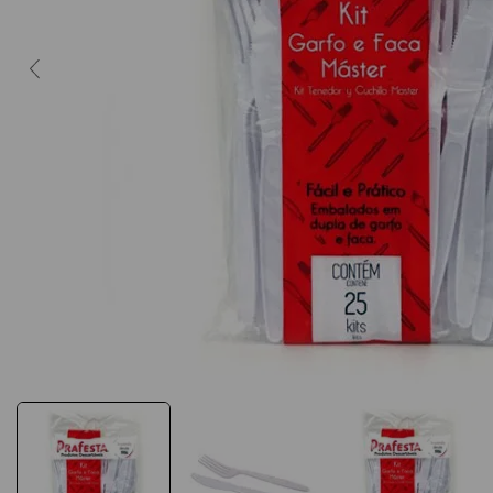
10
º
caderno