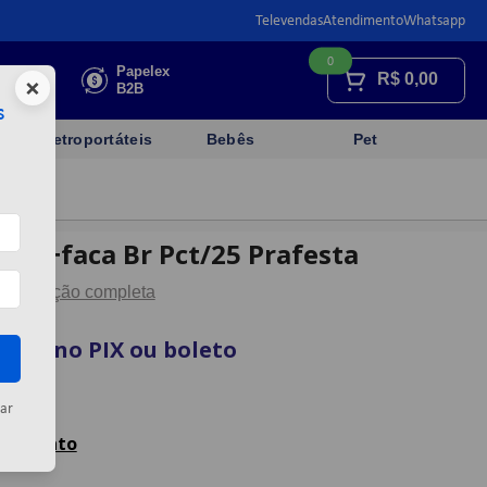
Televendas
Atendimento
Whatsapp
0
Faça sua
Papelex
R$
0,00
×
cotação
B2B
s
Eletroportáteis
Bebês
Pet
arfo+faca Br Pct/25 Prafesta
Descrição completa
vista no PIX ou boleto
artão
ar
celamento