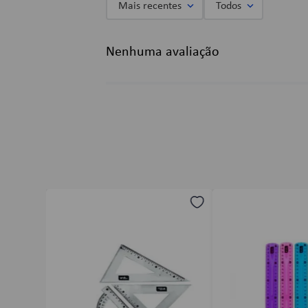
Mais recentes
Todos
Adicionar avaliação
Nenhuma avaliação
Título
Avalie o produto de 1 a 5 estrelas
★
★
★
★
★
Seu nome
Endereço de email
Escreva uma avaliação