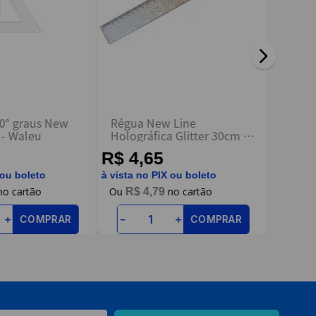
0° graus New
Régua New Line
Transf
Line Cristal - Waleu
Holográfica Glitter 30cm -
Waleu
R$ 4,65
R$ 1
 ou boleto
à vista no PIX ou boleto
à vista n
R$
4
,
79
R$
COMPRAR
COMPRAR
＋
－
＋
－