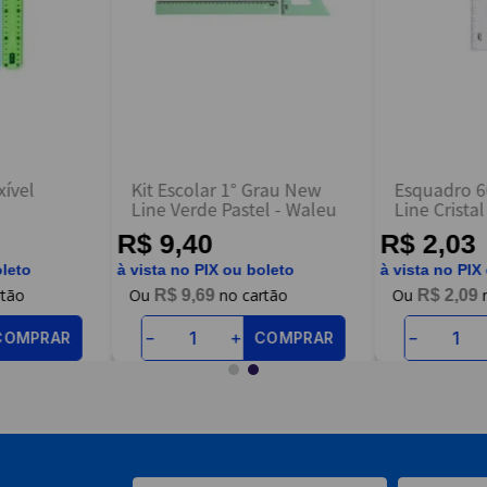
ível
Kit Escolar 1° Grau New
Esquadro 6
Line Verde Pastel - Waleu
R$ 9,40
R$ 2,03
oleto
à vista no PIX ou boleto
à vista no PIX
R$
9
,
69
R$
2
,
09
COMPRAR
COMPRAR
－
＋
－