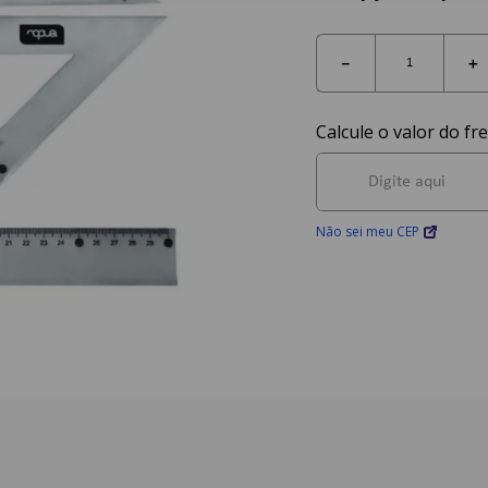
－
＋
Não sei meu CEP