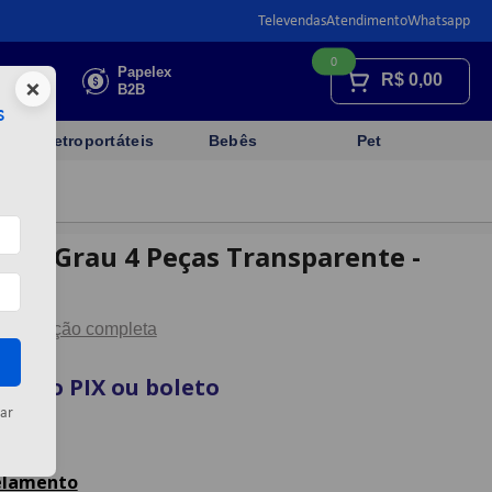
Televendas
Atendimento
Whatsapp
0
Faça sua
Papelex
R$
0,00
×
cotação
B2B
s
Eletroportáteis
Bebês
Pet
co 1 Grau 4 Peças Transparente -
Descrição completa
sta no PIX ou boleto
ar
rtão
celamento