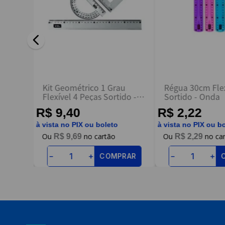
ENVIAR AVALIAÇÃO
u 4
Kit Geométrico 1 Grau
Régua 30cm Flex
- Onda
Flexível 4 Peças Sortido -
Sortido - Onda
Onda
R$ 9,40
R$ 2,22
à vista no PIX ou boleto
à vista no PIX ou b
R$
9
,
69
R$
2
,
29
RAR
COMPRAR
－
＋
－
＋