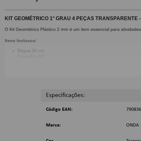
KIT GEOMÉTRICO 1° GRAU 4 PEÇAS TRANSPARENTE 
O Kit Geométrico Plástico 2 mm é um item essencial para atividades 
Itens Inclusos:
Régua 30 cm;
Esquadro 45º;
Esquadro 60º;
Transferidor 180 graus com escala de graus;
Imagens Meramente Ilustrativas.
Especificações:
Código EAN:
79083
Marca:
ONDA