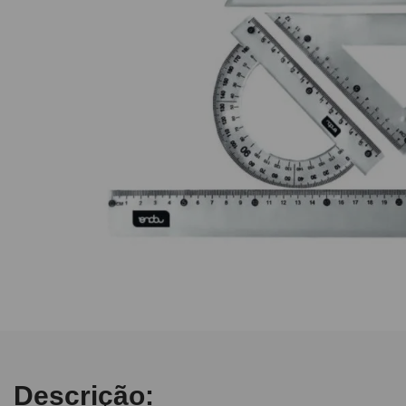
10
º
caderno
Descrição: