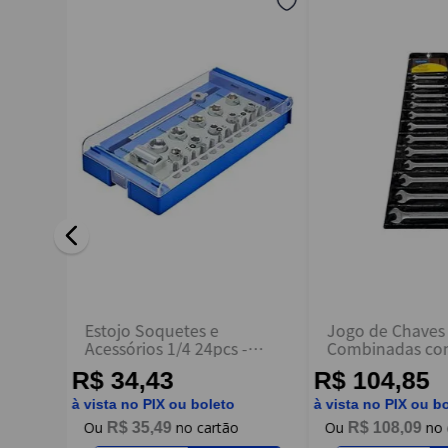
Endereço de email
Escreva uma avaliação
ENVIAR AVALIAÇÃO
Estojo Soquetes e
Jogo de Chaves
em Aço
Acessórios 1/4 24pcs -
Combinadas co
Tramontina
Forjado em Aço 
R$ 34,43
R$ 104,85
Cromado 12 Pe
Milímetros - Tr
à vista no PIX ou boleto
à vista no PIX ou b
R$
35
,
49
R$
108
,
09