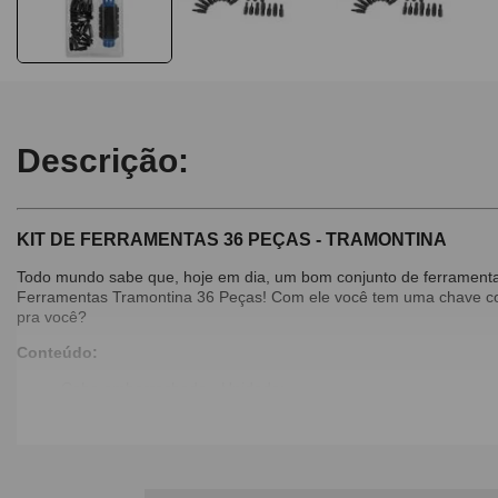
Descrição:
KIT DE FERRAMENTAS 36 PEÇAS - TRAMONTINA
Todo mundo sabe que, hoje em dia, um bom conjunto de ferramentas
Ferramentas Tramontina 36 Peças! Com ele você tem uma chave com
pra você?
Conteúdo:
Cabo emborrachado - Unidade;
Adaptador - Unidade;
Soquete sextavado 4 mm - Unidade;
Soquete sextavado 5 mm - Unidade;
Soquete sextavado 6 mm - Unidade;
Soquete sextavado 7 mm - Unidade;