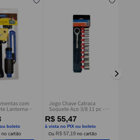
ramentas com
Jogo Chave Catraca
Jogo 
ete Lanterna
Soquete Aço 3/8 11 pc -
Master
e Chave com
Rayco
Tramo
3
R$ 55,47
R$ 7
10 Peças -
a
 ou boleto
à vista no PIX ou boleto
à vista n
9
R$
57
,
19
R$