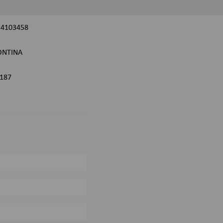
14103458
NTINA
187
0%
0%
0%