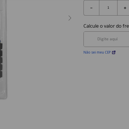
－
＋
Não sei meu CEP