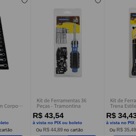
Kit de Ferramentas 36
Kit de Fer
m Corpo
Peças - Tramontina
Trena Estil
Especial
Ponteiras 
R$ 43,54
R$ 34,4
ças em
Adaptador 
amontina
Tramontin
oleto
à vista no PIX ou boleto
à vista no PIX
R$
44
,
89
R$
35
,
4