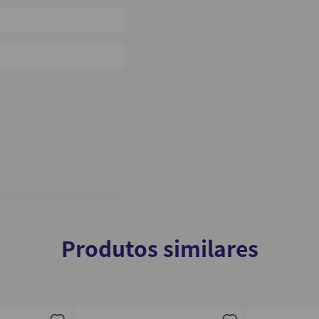
0%
0%
 dia a dia;
specíficas;
Produtos similares