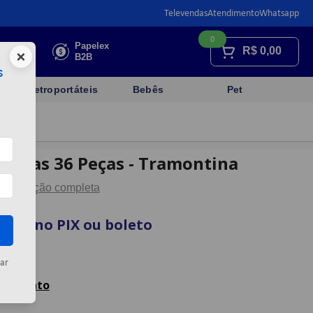
Televendas
Atendimento
Whatsapp
0
Faça sua
Papelex
R$
0,00
×
cotação
B2B
s
Eletroportáteis
Bebês
Pet
mentas 36 Peças - Tramontina
Descrição completa
vista no PIX ou boleto
artão
ar
celamento