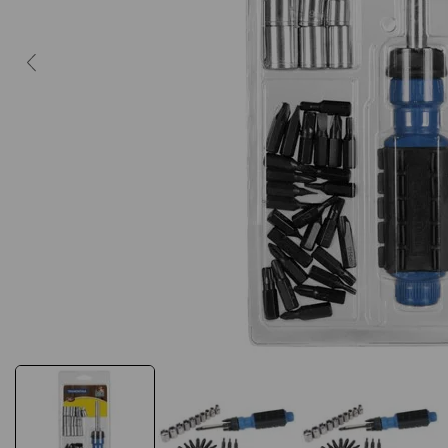
10
º
caderno