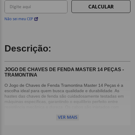
Não sei meu CEP
Descrição:
JOGO DE CHAVES DE FENDA MASTER 14 PEÇAS -
TRAMONTINA
O Jogo de Chaves de Fenda Tramontina Master 14 Peças é a
escolha ideal para quem busca qualidade e durabilidade. As
hastes das chaves de fenda são cuidadosamente testadas em
máquinas específicas, garantindo o equilíbrio perfeito entre
resistência mecânica e dureza. Os cabos são injetados com
material de alta resistência, proporcionando um manuseio seguro
VER MAIS
e confortável.
Além disso, as pontas das chaves passam por verificações
rigorosas com gabaritos-padrão, calibrados e certificados,