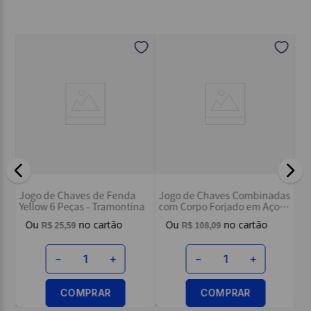
Seu nome
Endereço de email
Escreva uma avaliação
Ki
das
Jogo de Chaves de Fenda
Jogo de Chaves Combinadas
- 
Yellow 6 Peças - Tramontina
com Corpo Forjado em Aço
ENVIAR AVALIAÇÃO
Especial Cromado 12 Peças
R$
25
,
59
R$
108
,
09
em Milímetros - Tramontina
－
＋
－
＋
COMPRAR
COMPRAR