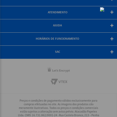
Sobre a papelex
+
ATENDIMENTO
Encarte Papelex
Blog Papelex
Perguntas Frequentes
+
Lojas Papelex
AJUDA
Como Comprar
Formas de Pagamento
Meus Pedidos
+
Central de Atendimento
HORÁRIOS DE FUNCIONAMENTO
Troca e Devolução
Fale Conosco
Política de Frete Grátis
De segunda a sexta-feira
+
Compra Segura
08:30 às 18:00
SAC
Política de Privacidade
(21) 2187-8688
Rio, Grande Rio e Minas: (21) 2187-8688
Interior Rio: (21) 2187-8688
Demais Regiões: (21) 2178-6888
Preços e condições de pagamento válidos exclusivamente para
compras efetuadas no site. As imagens dos produtos são
meramente ilustrativas. Todos os preços e condições comerciais
estão sujeitos a alteração sem aviso prévio. Atacadão Papelex
Ltda. CNPJ: 16.731.862/0001-24 - Rua Castelo Branco, 213 – Penha