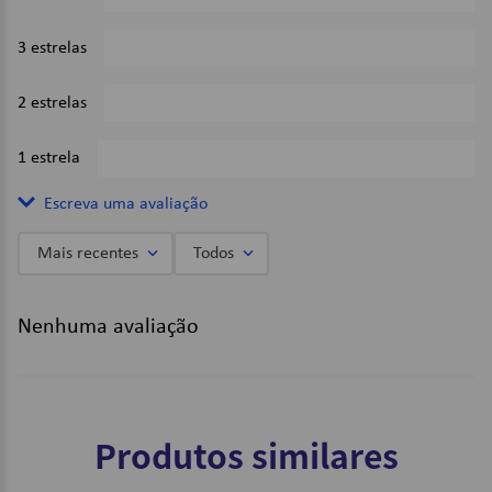
3 estrelas
0%
2 estrelas
0%
1 estrela
0%
Escreva uma avaliação
Mais recentes
Todos
Adicionar avaliação
Nenhuma avaliação
Título
Avalie o produto de 1 a 5 estrelas
Produtos similares
★
★
★
★
★