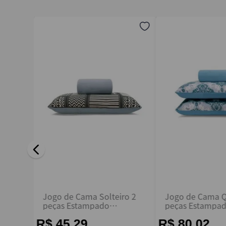
Endereço de email
Escreva uma avaliação
ENVIAR AVALIAÇÃO
ro 2
Jogo de Cama Solteiro 2
Jogo de Cama 
nara -
peças Estampado
peças Estampado
Castelmar Cinza - Buettner
Buettner
R$ 45,29
R$ 80,02