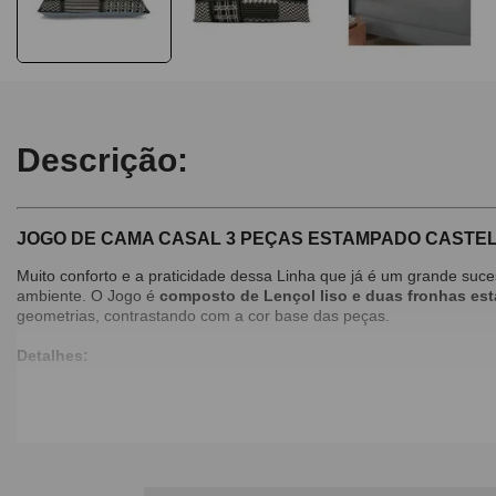
Descrição:
JOGO DE CAMA CASAL 3 PEÇAS ESTAMPADO CASTE
Muito conforto e a praticidade dessa Linha que já é um grande su
ambiente. O Jogo é
composto de Lençol liso e duas fronhas e
geometrias, contrastando com a cor base das peças.
Detalhes:
Produzido em 100% algodão;
Kit: 3 peças (2 fronhas e 1 lençol).
Dimensões: