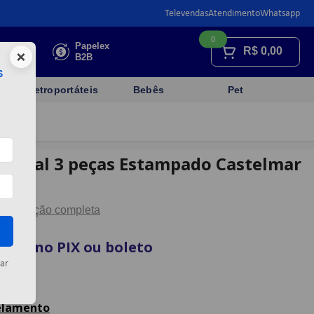
Televendas
Atendimento
Whatsapp
0
Faça sua
Papelex
R$
0,00
×
cotação
B2B
s
Eletroportáteis
Bebês
Pet
 Casal 3 peças Estampado Castelmar
tner
Descrição completa
vista no PIX ou boleto
ar
artão
celamento