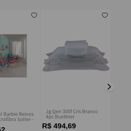
Jg Qen 300f Cris Branco
l Barbie Reinos
Jogo 
4pc Buettner
rofibra Solteiro
Soltei
epper
- Arte
R$ 494,69
62
R$ 2