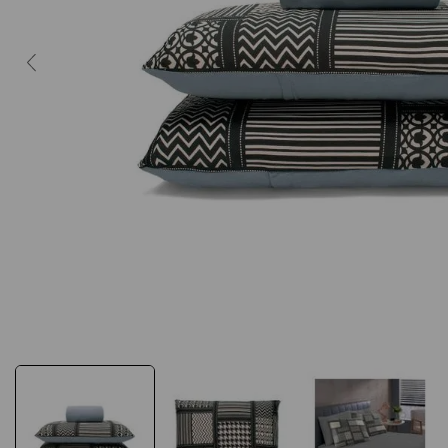
10
º
caderno