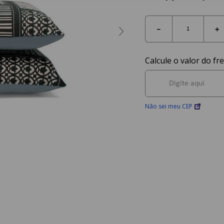
－
＋
Não sei meu CEP