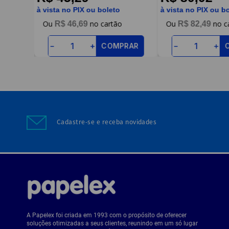
à vista no PIX ou boleto
à vista no PIX ou b
R$
46
,
69
R$
82
,
49
RAR
COMPRAR
－
＋
－
＋
Cadastre-se e receba novidades
A Papelex foi criada em 1993 com o propósito de oferecer
soluções otimizadas a seus clientes, reunindo em um só lugar