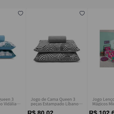
Queen 3
Jogo de Cama Queen 3
Jogo Lenço
 Vidália-
peças Estampado Líbano -
Mágicos Mic
Buettner
3 Peças - L
R$ 80,02
R$ 102,