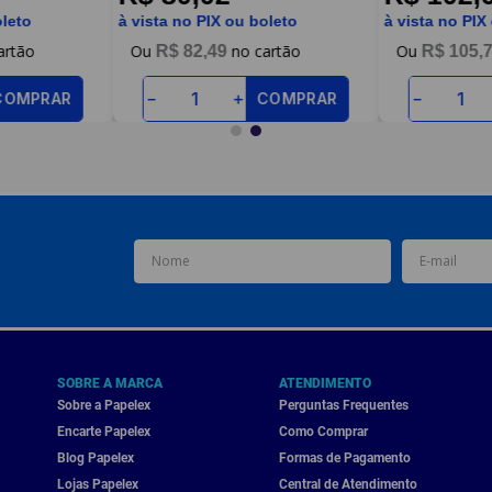
oleto
à vista no PIX ou boleto
à vista no PIX
R$
82
,
49
R$
105
,
COMPRAR
COMPRAR
－
＋
－
SOBRE A MARCA
ATENDIMENTO
Sobre a Papelex
Perguntas Frequentes
Encarte Papelex
Como Comprar
Blog Papelex
Formas de Pagamento
Lojas Papelex
Central de Atendimento