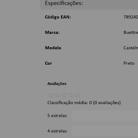
Fronhas: 45cm x 70cm;
Especificações:
Lençol: 138cm x 198m x 35cm;
Imagens Meramente Ilustrativas.
Código EAN:
78924
Marca:
Buettn
Modelo
Castel
Cor
Preto
Avaliações
☆
☆
☆
☆
☆
Classificação média: 0
(0 avaliações)
5 estrelas
4 estrelas