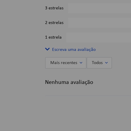
3 estrelas
2 estrelas
1 estrela
Escreva uma avaliação
Mais recentes
Todos
Adicionar avaliação
Nenhuma avaliação
Título
Avalie o produto de 1 a 5 estrelas
★
★
★
★
★
Seu nome