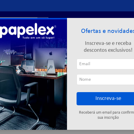
r?
Entre ou
cadastre-se
Ofertas e novidade
Limpeza
Informática
Descartáveis
Escolar
Inscreva-se e receba
descontos exclusivos!
Inscreva-se
Cartuchos
Fitas adesivas
Descartáveis
Colas
Elástic
Receberá um email para confirm
sua inscrição
1
produto