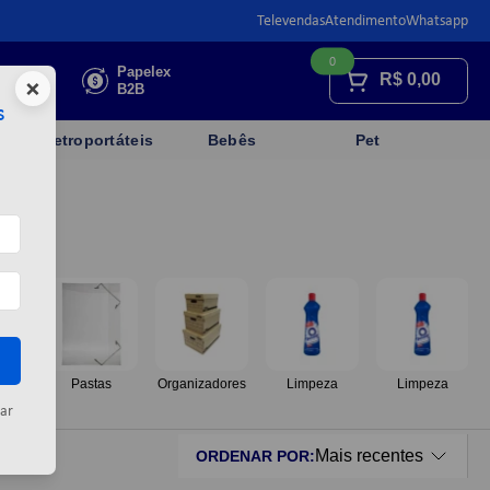
Televendas
Atendimento
Whatsapp
0
Faça sua
Papelex
R$
0,00
×
cotação
B2B
s
Eletroportáteis
Bebês
Pet
os
Pastas
Organizadores
Limpeza
Limpeza
ar
Mais recentes
ORDENAR POR