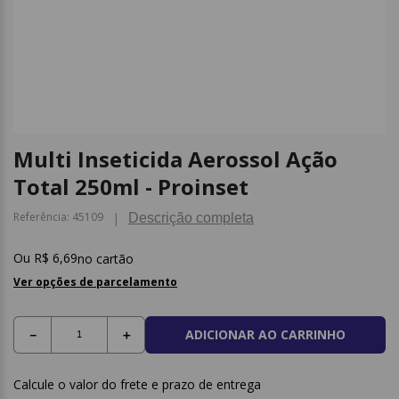
9
º
papel higienico
10
º
caderno
Multi Inseticida Aerossol Ação
Total 250ml - Proinset
Referência
:
45109
Descrição completa
R$
6
,
69
no cartão
Ver opções de parcelamento
ADICIONAR AO CARRINHO
－
＋