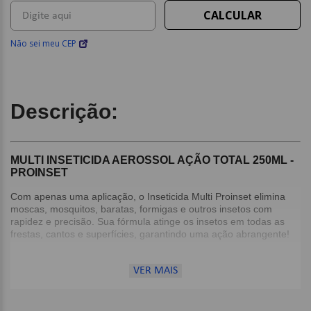
Não sei meu CEP
Descrição:
MULTI INSETICIDA AEROSSOL AÇÃO TOTAL 250ML -
PROINSET
Com apenas uma aplicação, o Inseticida Multi Proinset elimina
moscas, mosquitos, baratas, formigas e outros insetos com
rapidez e precisão. Sua fórmula atinge os insetos em todas as
frestas, cantos e superfícies, garantindo uma ação abrangente!
Modo de Uso:
VER MAIS
AGITE BEM ANTES DE USAR;
Pressione a válvula para ativar o jato;
Feche o ambiente e pulverize-o em todas as direções, por