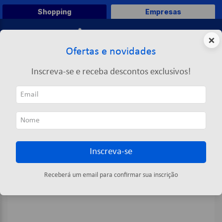
Shopping
Empresas
0
×
Ofertas e novidades
O que você deseja comprar?
Inscreva-se e receba descontos exclusivos!
TERMOS MAIS BUSCADOS
Limpeza
Inseticida
Multi Inseticida Aerossol Ação Total 250ml - Proinset
1
º
caneta
2
º
papel a4
3
º
papel toalha
Inscreva-se
4
º
saco lixo
5
º
marca texto
Receberá um email para confirmar sua inscrição
6
º
pasta
7
º
fita
8
º
post it