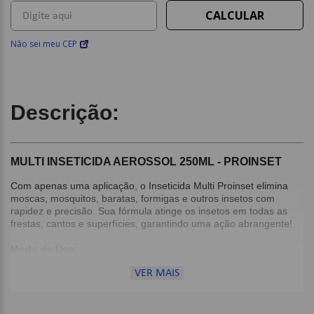
Não sei meu CEP
Descrição:
MULTI INSETICIDA AEROSSOL 250ML - PROINSET
Com apenas uma aplicação, o Inseticida Multi Proinset elimina
moscas, mosquitos, baratas, formigas e outros insetos com
rapidez e precisão. Sua fórmula atinge os insetos em todas as
frestas, cantos e superfícies, garantindo uma ação abrangente!
Modo de Uso:
AGITE BEM ANTES DE USAR;
VER MAIS
Pressione a válvula para ativar o jato;
Feche o ambiente e pulverize-o em todas as direções, por
4 a 6 segundos, para uma área de 10m²;