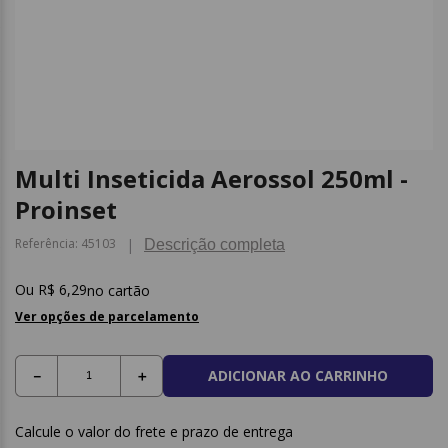
9
º
papel higienico
10
º
caderno
Multi Inseticida Aerossol 250ml -
Proinset
Referência
:
45103
Descrição completa
R$
6
,
29
no cartão
Ver opções de parcelamento
ADICIONAR AO CARRINHO
－
＋