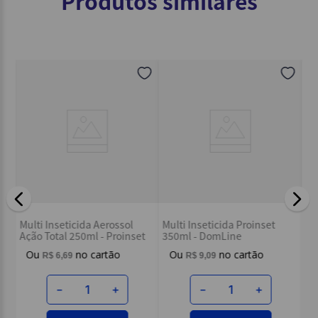
Produtos similares
In
sem
Multi Inseticida Aerossol
Multi Inseticida Proinset
SB
Ação Total 250ml - Proinset
350ml - DomLine
R$
6
,
69
R$
9
,
09
－
＋
－
＋