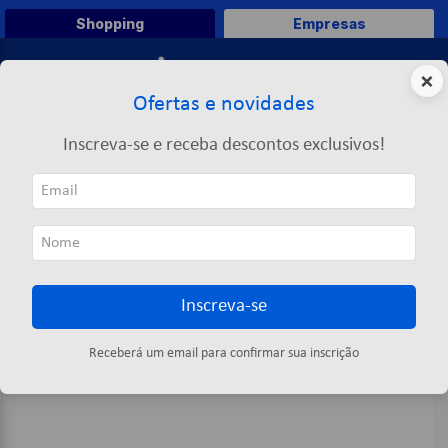
Shopping
Empresas
0
×
Ofertas e novidades
O que você deseja comprar?
Inscreva-se e receba descontos exclusivos!
TERMOS MAIS BUSCADOS
Limpeza
Inseticida
Multi Inseticida Aerossol 250ml - Proinset
1
º
caneta
2
º
papel a4
3
º
papel toalha
Inscreva-se
4
º
saco lixo
5
º
marca texto
Receberá um email para confirmar sua inscrição
6
º
pasta
7
º
fita
8
º
post it