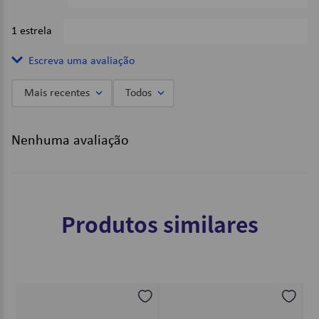
1 estrela
0%
Escreva uma avaliação
Mais recentes
Todos
Adicionar avaliação
Nenhuma avaliação
Título
Avalie o produto de 1 a 5 estrelas
Produtos similares
★
★
★
★
★
Seu nome
Endereço de email