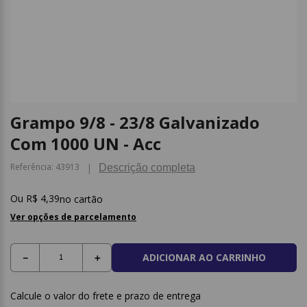
9
º
caderno
10
º
post it
Grampo 9/8 - 23/8 Galvanizado
Com 1000 UN - Acc
Referência
:
43913
Descrição completa
R$
4
,
39
no cartão
Ver opções de parcelamento
ADICIONAR AO CARRINHO
－
＋