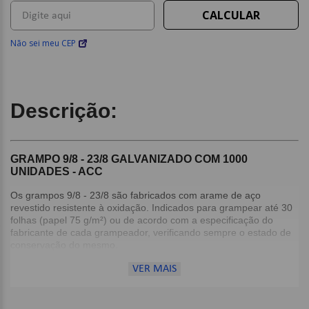
Não sei meu CEP
Descrição:
GRAMPO 9/8 - 23/8 GALVANIZADO COM 1000
UNIDADES - ACC
Os grampos 9/8 - 23/8 são fabricados com arame de aço
revestido resistente à oxidação. Indicados para grampear até 30
folhas (papel 75 g/m²) ou de acordo com a especificação do
fabricante de cada grampeador, verificando sempre o estado de
conservação do mesmo.
VER MAIS
Detalhes:
Tamanho: 9/8 - 23/8;
Tipo: Galvanizado;