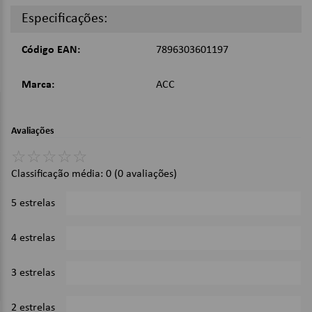
Contém 1000 unidades.
Especificações:
Imagens Meramente Ilustrativas.
Código EAN:
7896303601197
Marca:
ACC
Avaliações
☆
☆
☆
☆
☆
Classificação média: 0
(0 avaliações)
5 estrelas
0%
4 estrelas
0%
3 estrelas
0%
2 estrelas
0%