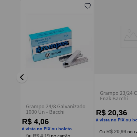
Endereço de email
Escreva uma avaliação
ENVIAR AVALIAÇÃO
Grampo 23/24 C
Enak Bacchi
000
Grampo 24/8 Galvanizado
1000 Un - Bacchi
R$ 20,36
R$ 4,06
à vista no PIX ou b
à vista no PIX ou boleto
R$
20
,
99
R$
4
,
19