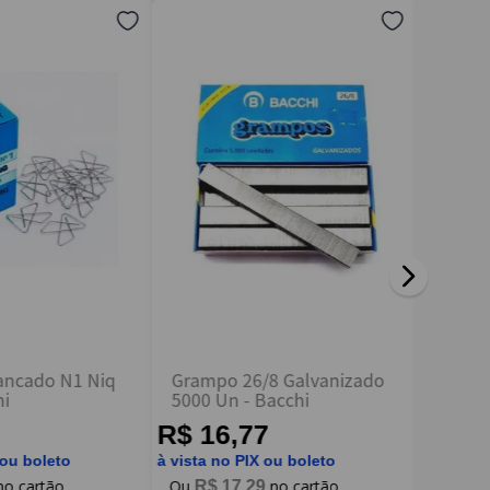
ancado N1 Niq
Grampo 26/8 Galvanizado
Prend
hi
5000 Un - Bacchi
Papel 
25mm C
R$ 16,77
R$ 9
 ou boleto
à vista no PIX ou boleto
à vista n
R$
17
,
29
R$