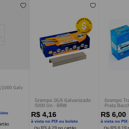
/1000 Galv
Grampo 26/6 Galvanizado
Grampo Tr
5000 Un - BRW
Prata Bacc
R$ 4,16
R$ 6,00
oleto
à vista no PIX ou boleto
à vista no PIX
R$
4
,
29
R$
6
,
19