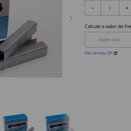
－
＋
Não sei meu CEP