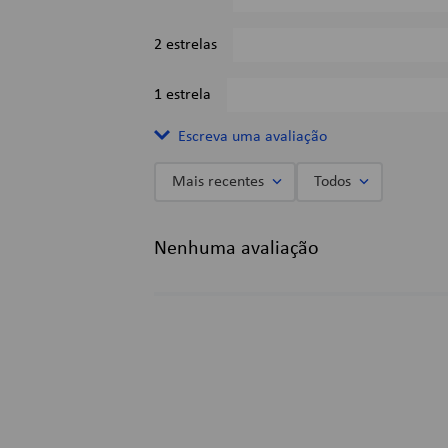
2 estrelas
1 estrela
Escreva uma avaliação
Mais recentes
Todos
Adicionar avaliação
Nenhuma avaliação
Título
Avalie o produto de 1 a 5 estrelas
★
★
★
★
★
Seu nome