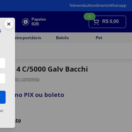
Televendas
Atendimento
Whatsapp
0
Faça sua
Papelex
R$
0,00
×
cotação
B2B
s
Eletroportáteis
Bebês
Pet
 9/14 C/5000 Galv Bacchi
Descrição completa
vista no PIX ou boleto
artão
ar
celamento