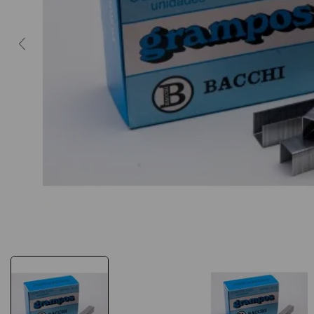
10
º
fita