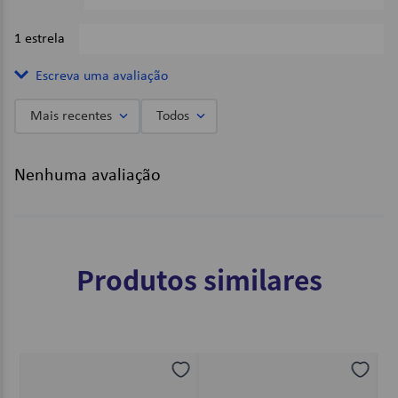
1 estrela
0%
Escreva uma avaliação
Mais recentes
Todos
Adicionar avaliação
Nenhuma avaliação
Título
Avalie o produto de 1 a 5 estrelas
Produtos similares
★
★
★
★
★
Seu nome
Endereço de email