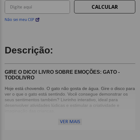
Não sei meu CEP
Descrição:
GIRE O DICO! LIVRO SOBRE EMOÇÕES: GATO -
TODOLIVRO
Hoje está chovendo. O gato não gosta de água. Gire o disco para
ver o que o gato está sentindo. Você consegue demonstrar os
seus sentimentos também? Livrinho interativo, ideal para
desenvolver atividades lúdicas e estimular a criatividade e
imaginação das crianças.
VER MAIS
Detalhes:
8 Páginas;
Faixa Etária: A partir de 3 anos;