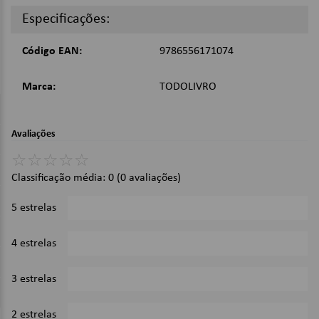
Especificações:
Dimensões:
Código EAN:
9786556171074
12,80 x 21,50cm;
Imagens Meramente Ilustrativas.
Marca:
TODOLIVRO
Avaliações
☆
☆
☆
☆
☆
Classificação média: 0
(0 avaliações)
5 estrelas
0%
4 estrelas
0%
3 estrelas
0%
2 estrelas
0%