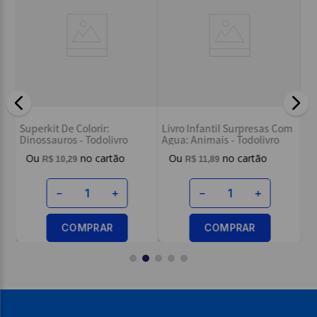
Escreva uma avaliação
Su
o:
Superkit De Colorir:
Livro Infantil Surpresas Com
Un
Dinossauros - Todolivro
Agua: Animais - Todolivro
ENVIAR AVALIAÇÃO
R$
10
,
29
R$
11
,
89
－
＋
－
＋
COMPRAR
COMPRAR