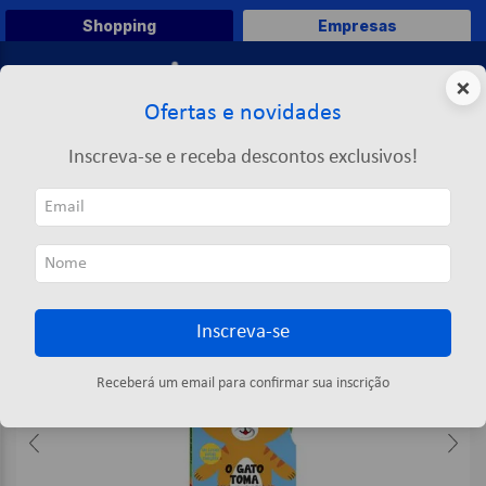
Shopping
Empresas
0
×
Ofertas e novidades
O que você deseja comprar?
Inscreva-se e receba descontos exclusivos!
TERMOS MAIS BUSCADOS
Papelaria Criativa
Livros
Gire O Disco! Livro Sobre Emoções: Gato - Todolivro
1
º
caneta
2
º
papel a4
3
º
papel toalha
Inscreva-se
4
º
pasta
5
º
marca texto
Receberá um email para confirmar sua inscrição
6
º
saco lixo
7
º
fita
8
º
papel higienico