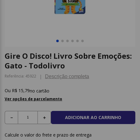
9
º
post it
10
º
caderno
Gire O Disco! Livro Sobre Emoções:
Gato - Todolivro
Referência
:
45922
Descrição completa
R$
15
,
79
no cartão
Ver opções de parcelamento
ADICIONAR AO CARRINHO
－
＋