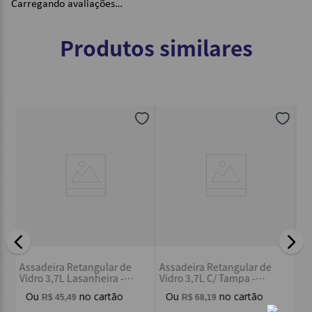
Carregando avaliações…
Produtos similares
As
Assadeira Retangular de
Assadeira Retangular de
Vi
Vidro 3,7L Lasanheira -
Vidro 3,7L C/ Tampa -
Ma
Marinex
Marinex
R$
45
,
49
R$
68
,
19