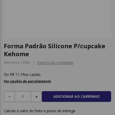
9
º
post it
10
º
caderno
Forma Padrão Silicone P/cupcake
Kehome
Referência
:
13088
Descrição completa
R$
11
,
19
no cartão
Ver opções de parcelamento
ADICIONAR AO CARRINHO
－
＋