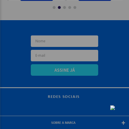
em couro leve giram até 90 graus para a sua conveniência,
e a faixa de cabeça são feitas para evitar a pressão nos
seus ouvidos;
Driver: 50 mm;
Resposta de frequência: 20 Hz - 20 kHz;
Impedância: 39 ohms (passiva), 5.000 ohms (ativa);
Sensibilidade: 107 dB SPL/mW;
Padrão de captação do microfone: Cardioide
(unidirecional);
Tamanho: 6 mm;
Resposta de frequência: 100 Hz - 20 kHz;
Drivers de 50 mm para áudio detalhado;
Som surround DTS Headphone:X 2.0 imersivo;
ASSINE JÁ
Microfone de 6 mm com funcionalidade flip-to-mute e
controle de volume;
Compatibilidade multiplataforma;
Conforto para longas sessões de jogo;
Dimensões:
REDES SOCIAIS
1055 gramas;
Imagens Meramente Ilustrativas
+
SOBRE A MARCA