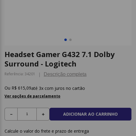
9
º
post it
10
º
caderno
Headset Gamer G432 7.1 Dolby
Surround - Logitech
Referência
:
34201
Descrição completa
R$
615
,
09
3
x com juros no cartão
Ver opções de parcelamento
ADICIONAR AO CARRINHO
－
＋