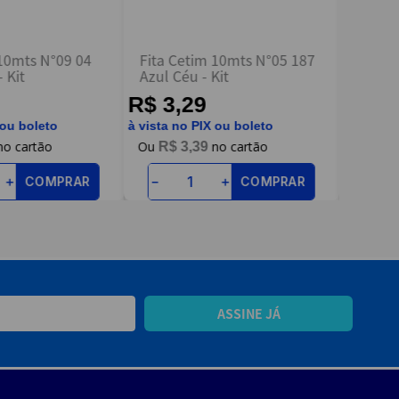
 10mts N°09 04
Fita Cetim 10mts N°05 187
Fita C
 Kit
Azul Céu - Kit
Pêsseg
R$ 3,29
R$ 4
 ou boleto
à vista no PIX ou boleto
à vista n
R$
3
,
39
R$
COMPRAR
COMPRAR
＋
－
＋
－
ASSINE JÁ