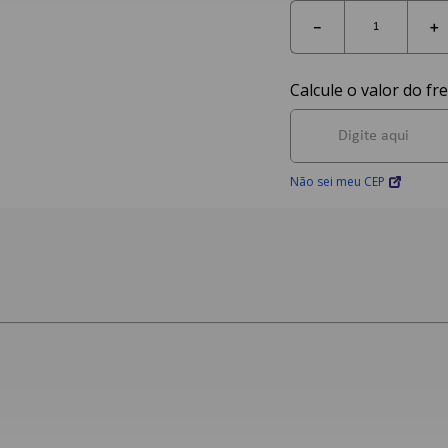
－
＋
Não sei meu CEP