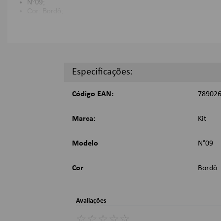
N°09;
Cor: Bordô;
Dimensões:
10 metros;
Imagens Meramente Ilustrativas.
Especificações:
Código EAN:
78902
Marca:
Kit
Modelo
N°09
Cor
Bordô
Avaliações
☆
☆
☆
☆
☆