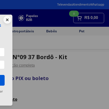
Televendas
Atendimento
Whatsapp
0
Faça sua
Papelex
R$
0,00
×
cotação
B2B
s
Eletroportáteis
Bebês
Pet
mts N°09 37 Bordô - Kit
Descrição completa
sta no PIX ou boleto
rtão
ar
celamento