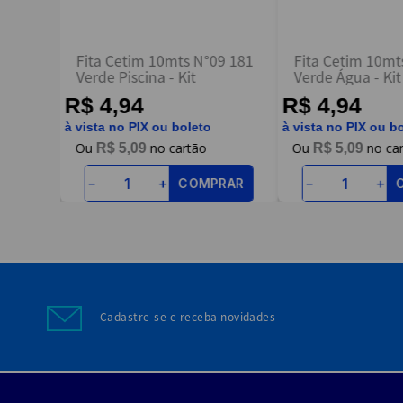
09 191
Fita Cetim 10mts N°09 181
Fita Cetim 10mt
Verde Piscina - Kit
Verde Água - Kit
R$ 4,94
R$ 4,94
à vista no PIX ou boleto
à vista no PIX ou b
R$
5
,
09
R$
5
,
09
RAR
COMPRAR
－
＋
－
＋
Cadastre-se e receba novidades