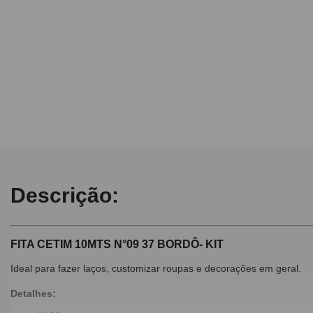
10
º
caderno
Descrição:
FITA CETIM 10MTS N°09 37 BORDÔ- KIT
Ideal para fazer laços, customizar roupas e decorações em geral.
Detalhes: