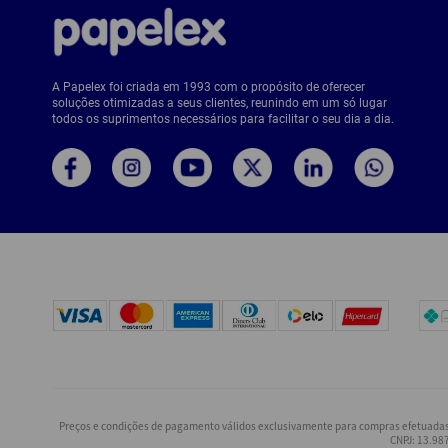
A Papelex foi criada em 1993 com o propósito de oferecer
soluções otimizadas a seus clientes, reunindo em um só lugar
todos os suprimentos necessários para facilitar o seu dia a dia.
Preços e condições de pagamento válidos exclusivamente para compras efetuadas n
CNPJ: 13.987