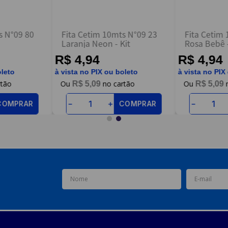
s N°09 80
Fita Cetim 10mts N°09 23
Fita Cetim
Laranja Neon - Kit
Rosa Bebê -
R$ 4,94
R$ 4,94
oleto
à vista no PIX ou boleto
à vista no PIX
R$
5
,
09
R$
5
,
09
COMPRAR
COMPRAR
－
＋
－