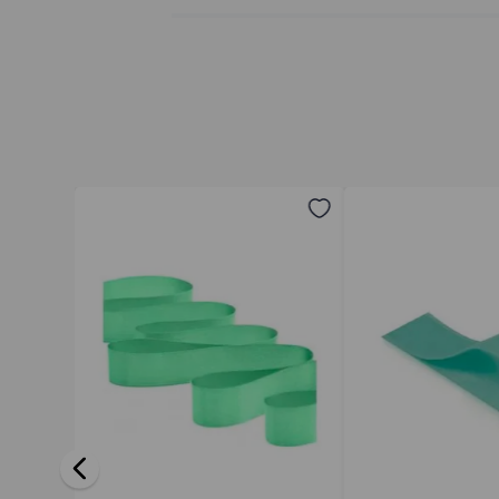
Avalie o produto de 1 a 5 estrelas
★
★
★
★
★
Seu nome
Endereço de email
Escreva uma avaliação
ENVIAR AVALIAÇÃO