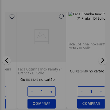
Seu nome
Endereço de email
Escreva uma avaliação
Fa
Faca Cozinha Inox Paraty 7"
Faca Cozinha Inox Paraty 7"
Tr
Branca - Di Solle
Preta - Di Solle
ENVIAR AVALIAÇÃO
R$
14
,
49
R$
14
,
49
－
＋
－
＋
COMPRAR
COMPRAR