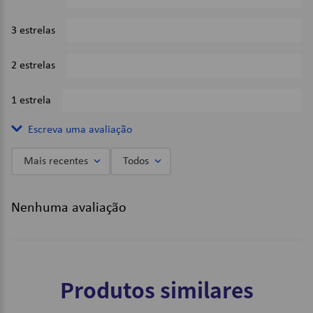
3 estrelas
0%
2 estrelas
0%
1 estrela
0%
Escreva uma avaliação
Mais recentes
Todos
Adicionar avaliação
Nenhuma avaliação
Título
Avalie o produto de 1 a 5 estrelas
Produtos similares
★
★
★
★
★