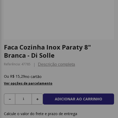
9
º
borracha
10
º
fita
Faca Cozinha Inox Paraty 8"
Branca - Di Solle
Referência
:
47785
Descrição completa
R$
15
,
29
no cartão
Ver opções de parcelamento
ADICIONAR AO CARRINHO
－
＋