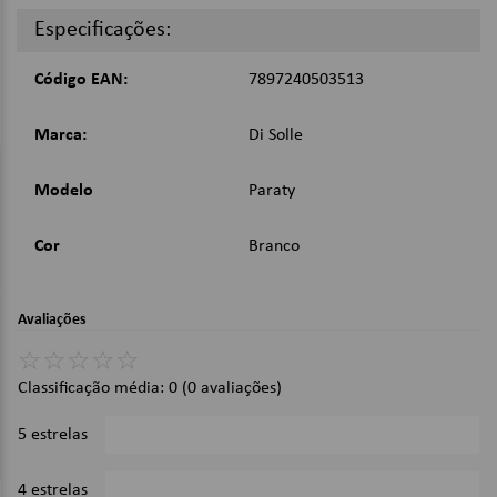
Lâminas com tratamento térmico - mais duráveis;
Especificações:
Tamanho: 32,4 cm.
Código EAN:
7897240503513
Imagens Meramente Ilustrativas.
Marca:
Di Solle
Modelo
Paraty
Cor
Branco
Avaliações
☆
☆
☆
☆
☆
Classificação média: 0
(0 avaliações)
5 estrelas
0%
4 estrelas
0%