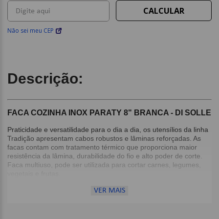
Não sei meu CEP
Descrição:
FACA COZINHA INOX PARATY 8" BRANCA - DI SOLLE
Praticidade e versatilidade para o dia a dia, os utensílios da linha
Tradição apresentam cabos robustos e lâminas reforçadas. As
facas contam com tratamento térmico que proporciona maior
resistência da lâmina, durabilidade do fio e alto poder de corte.
Faca multiuso, pode ser utilizada para cortar carnes, legumes,
vegetais e frutas.
VER MAIS
Detalhes:
Ideal para preparar legumes e carnes;
Material: Aço Inox;