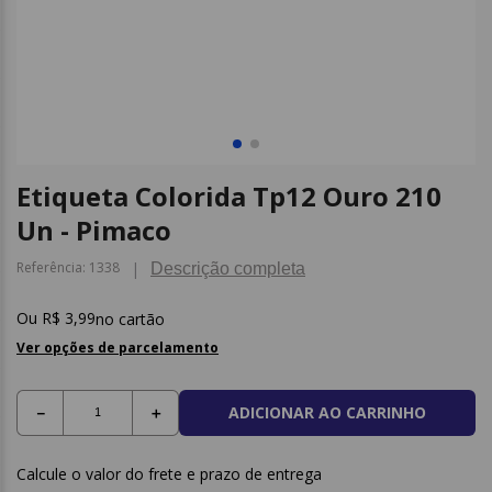
9
º
caderno
10
º
post it
Etiqueta Colorida Tp12 Ouro 210
Un - Pimaco
Referência
:
1338
Descrição completa
R$
3
,
99
no cartão
Ver opções de parcelamento
ADICIONAR AO CARRINHO
－
＋