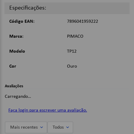
Cor: Ouro;
Especificações:
Dimensões:
Código EAN:
7896041959222
12mm;
Marca:
PIMACO
Imagens Meramente Ilustrativas.
Modelo
TP12
Cor
Ouro
Avaliações
Carregando…
Faça login para escrever uma avaliação.
Mais recentes
Todos