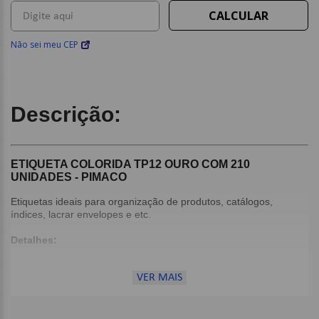
Não sei meu CEP
Descrição:
ETIQUETA COLORIDA TP12 OURO COM 210
UNIDADES - PIMACO
Etiquetas ideais para organização de produtos, catálogos,
índices, lacrar envelopes e etc.
Detalhes:
Formato Redondo;
Adesivo Permanente;
VER MAIS
Quantidade de folhas: 5;
Quantidade de etiquetas por folha: 42;
Quantidade de etiquetas por envelope: 210 etiquetas;