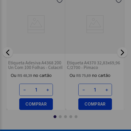
Etiqu
Un - 
Etiqueta Adesiva A4368 200
Etiqueta A4370 32,83x69,96
Un Com 100 Folhas - Colacril
C/2700 - Pimaco
R$
48
,
39
R$
75
,
69
Ou
3
－
＋
－
＋
COMPRAR
COMPRAR