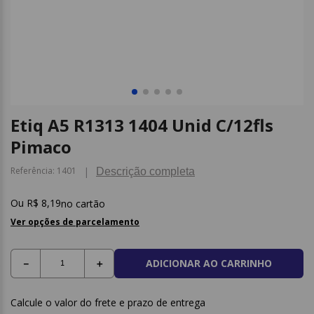
9
º
caderno
10
º
post it
Etiq A5 R1313 1404 Unid C/12fls
Pimaco
Referência
:
1401
Descrição completa
R$
8
,
19
no cartão
Ver opções de parcelamento
ADICIONAR AO CARRINHO
－
＋