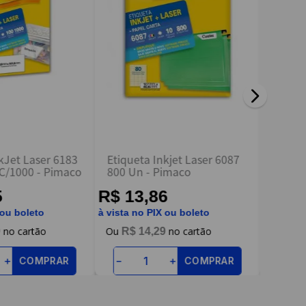
kJet Laser 6183
Etiqueta Inkjet Laser 6087
Etique
 C/1000 - Pimaco
800 Un - Pimaco
1000 
5
R$ 13,86
R$ 7
 ou boleto
à vista no PIX ou boleto
à vista n
9
R$
14
,
29
R$
COMPRAR
COMPRAR
＋
－
＋
－