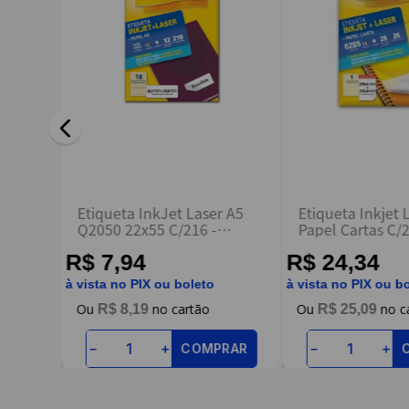
ENVIAR AVALIAÇÃO
 3000
Etiqueta InkJet Laser A5
Etiqueta Inkjet 
Q2050 22x55 C/216 -
Papel Cartas C/2
Pimaco
Pimaco
R$ 7,94
R$ 24,34
à vista no PIX ou boleto
à vista no PIX ou b
R$
8
,
19
R$
25
,
09
RAR
COMPRAR
－
＋
－
＋