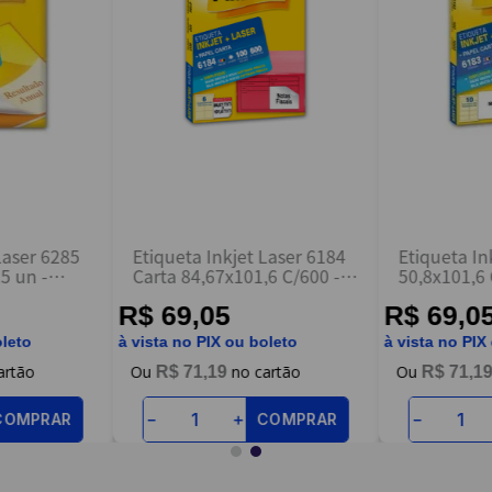
Laser 6285
Etiqueta Inkjet Laser 6184
Etiqueta In
5 un -
Carta 84,67x101,6 C/600 -
50,8x101,6
Pimaco
R$ 69,05
R$ 69,0
oleto
à vista no PIX ou boleto
à vista no PIX
R$
71
,
19
R$
71
,
1
COMPRAR
COMPRAR
－
＋
－