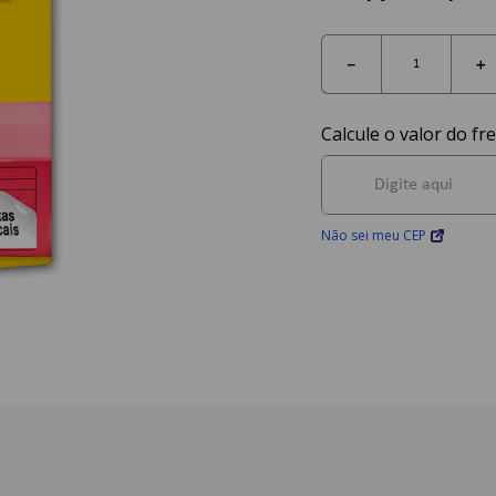
－
＋
Não sei meu CEP