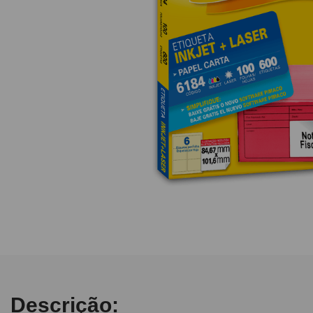
10
º
fita
Descrição: