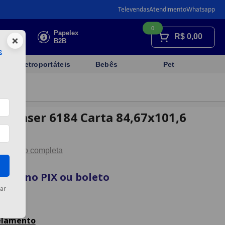
Televendas
Atendimento
Whatsapp
0
Faça sua
Papelex
R$
0,00
×
cotação
B2B
s
Eletroportáteis
Bebês
Pet
et Laser 6184 Carta 84,67x101,6
co
scrição completa
vista no PIX ou boleto
ar
artão
celamento