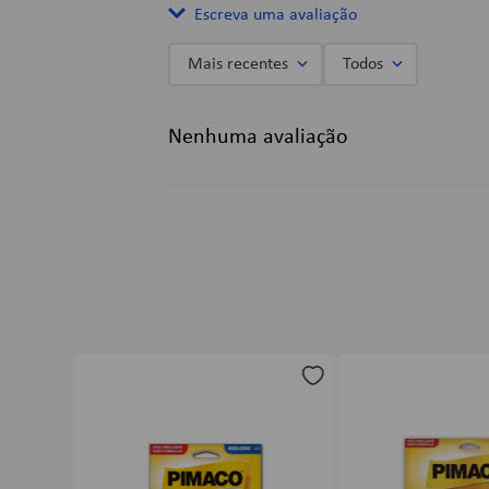
Escreva uma avaliação
Mais recentes
Todos
Adicionar avaliação
Nenhuma avaliação
Título
Avalie o produto de 1 a 5 estrelas
★
★
★
★
★
Seu nome
Endereço de email
Escreva uma avaliação