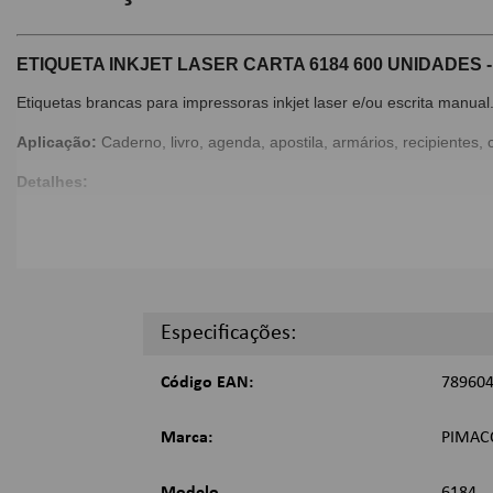
ETIQUETA INKJET LASER CARTA 6184 600 UNIDADES 
Etiquetas brancas para impressoras inkjet laser e/ou escrita manual
Aplicação:
Caderno, livro, agenda, apostila, armários, recipientes,
Detalhes:
Formato Retangular;
Quantidade de etiquetas por folha: 6;
Quantidade de folhas por envelope: 100;
Cor: Branco;
Dimensões:
Especificações:
84,67mm x 101,6mm;
Código EAN:
78960
Imagens Meramente Ilustrativas.
Marca:
PIMAC