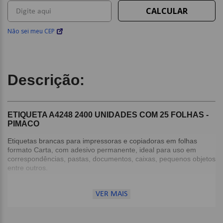
Não sei meu CEP
Descrição:
ETIQUETA A4248 2400 UNIDADES COM 25 FOLHAS -
PIMACO
Etiquetas brancas para impressoras e copiadoras em folhas
formato Carta, com adesivo permanente, ideal para uso em
correspondências, pastas, documentos, caixas, pequenos objetos
entre outros.
Detalhes:
VER MAIS
Etiqueta retangular;
Adesivo permanente;
Etiquetas por folha: 96;