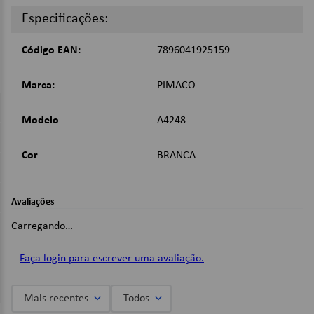
Quantidade de folhas: 25;
Especificações:
Quantidade de etiquetas: 2400;
Cor: Branco;
Código EAN:
7896041925159
Dimensões:
Marca:
PIMACO
17,0 x 31,0mm;
Imagens Meramente Ilustrativas.
Modelo
A4248
Cor
BRANCA
Avaliações
Carregando…
Faça login para escrever uma avaliação.
Mais recentes
Todos