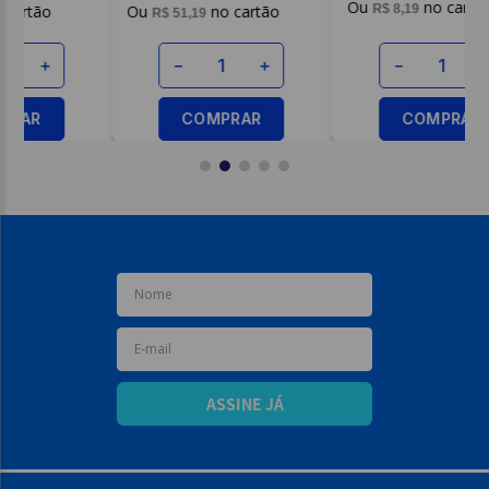
R$
51
,
19
R$
8
,
19
－
＋
－
＋
COMPRAR
COMPRAR
ASSINE JÁ