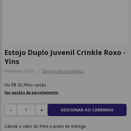
9
º
borracha
10
º
fita
Estojo Duplo Juvenil Crinkle Roxo -
Yins
Referência
:
47273
Descrição completa
R$
26
,
39
no cartão
Ver opções de parcelamento
ADICIONAR AO CARRINHO
－
＋