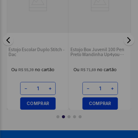
Es
n
Estojo Escolar Duplo Stitch -
Estojo Box Juvenil 100 Pen
Br
Dac
Preto Wandinha Up4you
ET47266WD - Luxcel
R$
55
,
39
R$
71
,
69
－
＋
－
＋
COMPRAR
COMPRAR