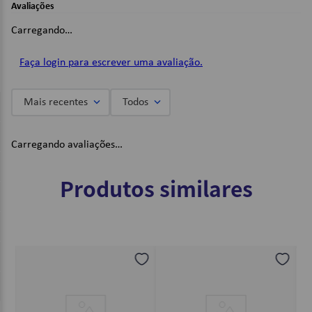
Avaliações
Dimensões:
Carregando…
A x L x C: 25 x 12 x 6 cm.
Imagens Meramente Ilustrativas.
Faça login para escrever uma avaliação.
Mais recentes
Todos
Carregando avaliações…
Produtos similares