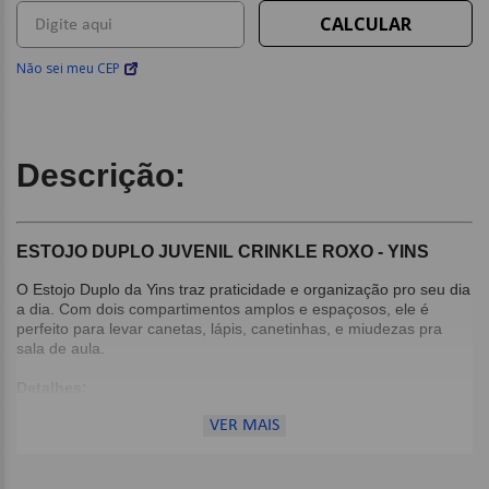
Não sei meu CEP
Descrição:
ESTOJO DUPLO JUVENIL CRINKLE ROXO - YINS
O Estojo Duplo da Yins traz praticidade e organização pro seu dia
a dia. Com dois compartimentos amplos e espaçosos, ele é
perfeito para levar canetas, lápis, canetinhas, e miudezas pra
sala de aula.
Detalhes:
Possui dois compartimentos amplos;
VER MAIS
Puxadores personalizados e logo emborrachado;
Zíper contrastante.