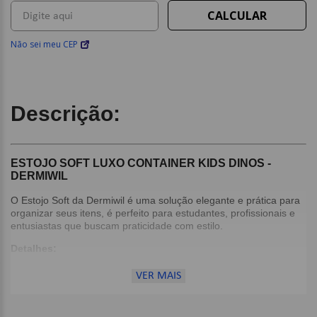
Não sei meu CEP
Descrição:
ESTOJO SOFT LUXO CONTAINER KIDS DINOS -
DERMIWIL
O Estojo Soft da Dermiwil é uma solução elegante e prática para
organizar seus itens, é perfeito para estudantes, profissionais e
entusiastas que buscam praticidade com estilo.
Detalhes:
Capacidade de 100 canetas;
VER MAIS
Divisória com elástico;
Bolso interno com zíper.