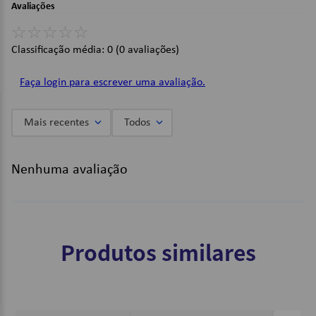
Avaliações
Dimensões:
☆
☆
☆
☆
☆
Altura: 8cm / Largura: 24cm / Comprimento: 17cm.
Classificação média: 0
(0 avaliações)
Imagens Meramente Ilustrativas.
Faça login para escrever uma avaliação.
Mais recentes
Todos
Nenhuma avaliação
Produtos similares