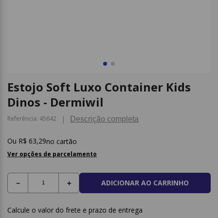
9
º
papel higienico
10
º
caderno
Estojo Soft Luxo Container Kids
Dinos - Dermiwil
Referência
:
45642
Descrição completa
R$
63
,
29
no cartão
Ver opções de parcelamento
ADICIONAR AO CARRINHO
－
＋