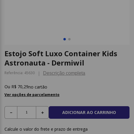
9
º
borracha
10
º
fita
Estojo Soft Luxo Container Kids
Astronauta - Dermiwil
Referência
:
45630
Descrição completa
R$
70
,
29
no cartão
Ver opções de parcelamento
ADICIONAR AO CARRINHO
－
＋