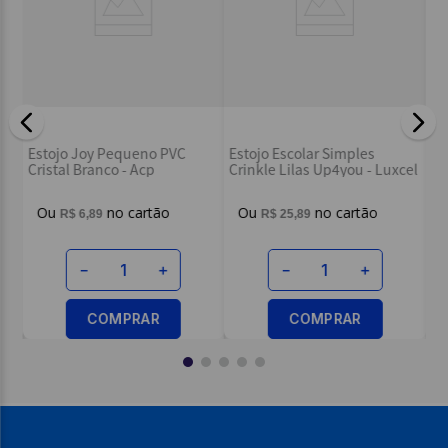
Es
Estojo Joy Pequeno PVC
Estojo Escolar Simples
Da
Cristal Branco - Acp
Crinkle Lilas Up4you - Luxcel
R$
6
,
89
R$
25
,
89
－
＋
－
＋
COMPRAR
COMPRAR