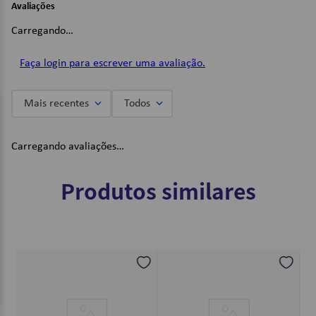
Avaliações
Dimensões:
Carregando…
Altura: 8cm / Largura: 24cm / Comprimento: 17cm.
Imagens Meramente Ilustrativas.
Faça login para escrever uma avaliação.
Mais recentes
Todos
Carregando avaliações…
Produtos similares