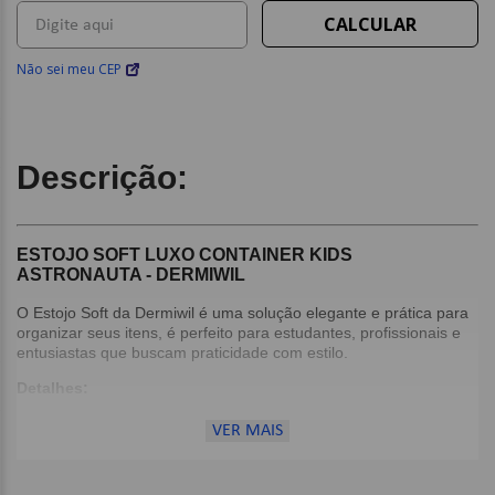
Não sei meu CEP
Descrição:
ESTOJO SOFT LUXO CONTAINER KIDS
ASTRONAUTA - DERMIWIL
O Estojo Soft da Dermiwil é uma solução elegante e prática para
organizar seus itens, é perfeito para estudantes, profissionais e
entusiastas que buscam praticidade com estilo.
Detalhes:
Capacidade de 100 canetas;
VER MAIS
Divisória com elástico;
Bolso interno com zíper.