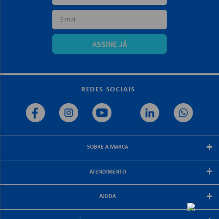
ASSINE JÁ
REDES SOCIAIS
+
SOBRE A MARCA
Sobre a papelex
+
ATENDIMENTO
Encarte Papelex
Blog Papelex
Perguntas Frequentes
+
Lojas Papelex
AJUDA
Como Comprar
Formas de Pagamento
Meus Pedidos