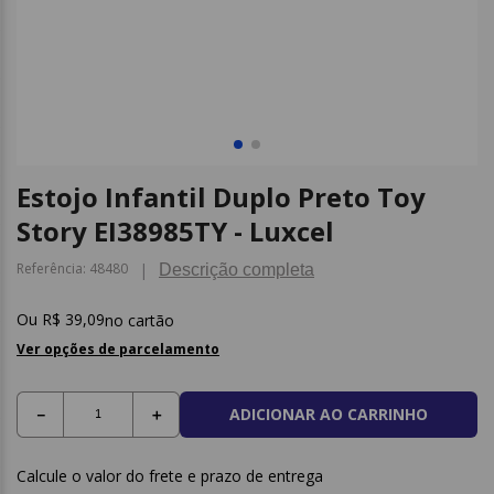
9
º
papel higienico
10
º
caderno
Estojo Infantil Duplo Preto Toy
Story EI38985TY - Luxcel
Referência
:
48480
Descrição completa
R$
39
,
09
no cartão
Ver opções de parcelamento
ADICIONAR AO CARRINHO
－
＋