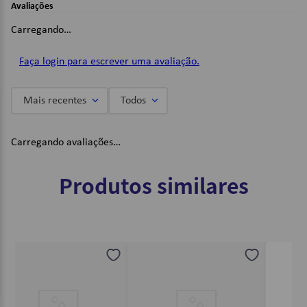
Avaliações
Material: Poliéster.
Carregando…
Dimensões:
Faça login para escrever uma avaliação.
L x A x C: 22 x 9 x 6 cm.
Imagens Meramente Ilustrativas.
Mais recentes
Todos
Carregando avaliações…
Produtos similares