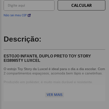
Não sei meu CEP
Descrição:
ESTOJO INFANTIL DUPLO PRETO TOY STORY
EI38985TY LUXCEL
O estojo Toy Story da Luxcel é ideal para o dia a dia escolar. Com
2 compartimentos espaçosos, acomoda bem lápis e canetinhas.
Produzido em poliéster, é muito mais durável e resistente.
Detalhes:
VER MAIS
2 compartimentos;
Puxadores personalizados;
Estampa em PVC;