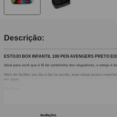
Descrição:
ESTOJO BOX INFANTIL 100 PEN AVENGERS PRETO EI3
Ideal para você que é fã de carteirinha dos vingadores, o estojo é 
Além de facilitar seu dia a dia na escola, esse estojo possui materi
em zíper.
Detalhes:
Material: Poliéster;
Possui divisórias elásticas para organizar lápis, canetinhas, et
Com 20 elásticos organizadores de lápis e canetas;
Puxador personalizado.
Avaliações