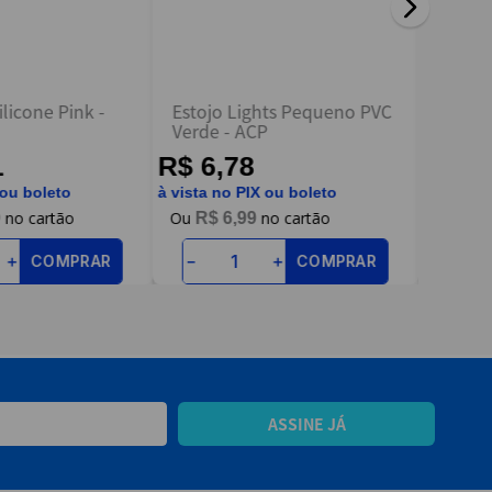
ilicone Pink -
Estojo Lights Pequeno PVC
Necess
Verde - ACP
Glam P
1
R$ 6,78
R$ 6
 ou boleto
à vista no PIX ou boleto
à vista n
9
R$
6
,
99
R$
COMPRAR
COMPRAR
＋
－
＋
－
ASSINE JÁ