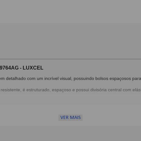
9764AG - LUXCEL
bem detalhado com um incrível visual, possuindo bolsos espaçosos para
al resistente, é estruturado, espaçoso e possui divisória central com e
VER MAIS
c;