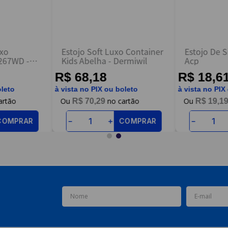
oxo
Estojo Soft Luxo Container
Estojo De S
267WD -
Kids Abelha - Dermiwil
Acp
R$ 68,18
R$ 18,6
oleto
à vista no PIX ou boleto
à vista no PIX
R$
70
,
29
R$
19
,
1
COMPRAR
COMPRAR
－
＋
－