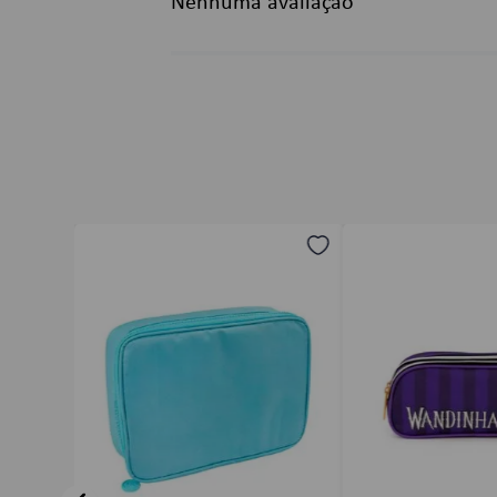
Nenhuma avaliação
Título
Avalie o produto de 1 a 5 estrelas
★
★
★
★
★
Seu nome
Endereço de email
Escreva uma avaliação