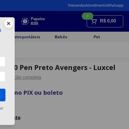
Televendas
Atendimento
Whatsapp
0
Faça sua
Papelex
R$
0,00
×
cotação
B2B
s
Eletroportáteis
Bebês
Pet
il 100 Pen Preto Avengers - Luxcel
Descrição completa
vista no PIX ou boleto
artão
ar
celamento