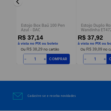
ENVIAR AVALIAÇÃO
p4you
Estojo Box Baú 100 Pen
Estojo Duplo R
Azul - DAC
Wandinha ET47
Luxcel
R$ 37,14
R$ 37,92
à vista no PIX ou boleto
à vista no PIX ou b
R$
38
,
29
R$
39
,
09
RAR
COMPRAR
－
＋
－
＋
Cadastre-se e receba novidades