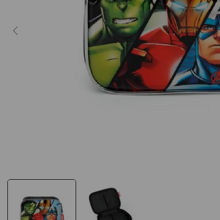
10
º
caderno