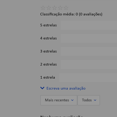
Dimensões:
☆
☆
☆
☆
☆
Classificação média: 0
(0 avaliações)
A x L x C: 16 x 22 7 cm.
Imagens Meramente Ilustrativas.
5 estrelas
4 estrelas
3 estrelas
2 estrelas
1 estrela
Escreva uma avaliação
Mais recentes
Todos
Adicionar avaliação