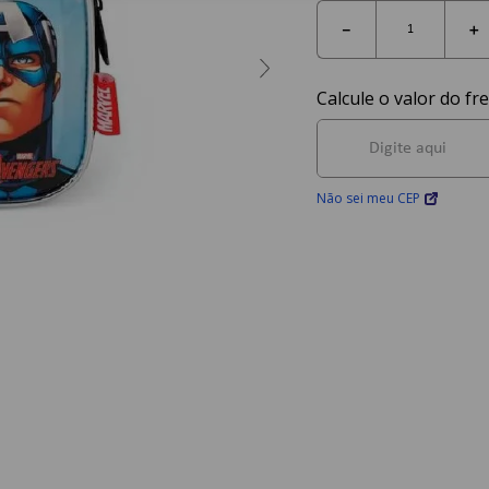
－
＋
Não sei meu CEP