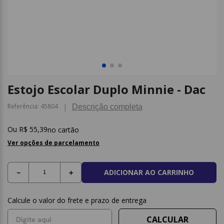
9
º
caderno
10
º
post it
Estojo Escolar Duplo Minnie - Dac
Referência
:
45804
Descrição completa
R$
55
,
39
no cartão
Ver opções de parcelamento
ADICIONAR AO CARRINHO
－
＋