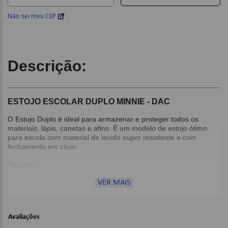
Não sei meu CEP
Descrição:
ESTOJO ESCOLAR DUPLO MINNIE - DAC
O Estojo Duplo é ideal para armazenar e proteger todos os
materiais, lápis, canetas e afins. É um modelo de estojo ótimo
para escola com material de tecido super resistente e com
fechamento em zíper.
Detalhes:
2 Espaços;
VER MAIS
Feito em tecido super resistente;
Fechamento em zíper;
Avaliações
Dimensões: