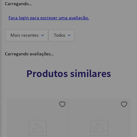
Carregando…
19,5cm x 8,7cm x 7,6cm;
Imagens Meramente Ilustrativas.
Faça login para escrever uma avaliação.
Mais recentes
Todos
Carregando avaliações…
Produtos similares