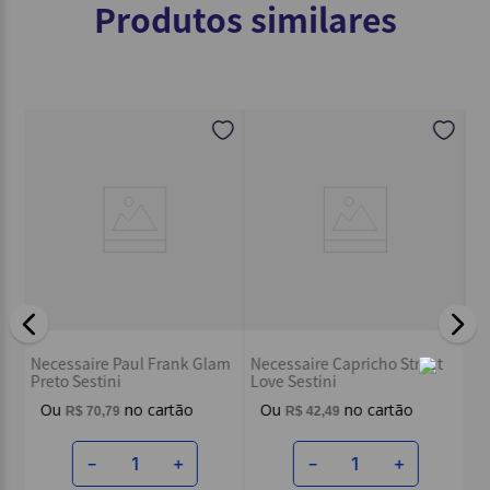
Produtos similares
Avalie o produto de 1 a 5 estrelas
★
★
★
★
★
Seu nome
Endereço de email
Escreva uma avaliação
Es
cp
Necessaire Paul Frank Glam
Necessaire Capricho Street
Ro
Preto Sestini
Love Sestini
R$
70
,
79
R$
42
,
49
ENVIAR AVALIAÇÃO
－
＋
－
＋