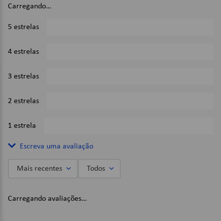
Carregando…
Imagens Meramente Ilustrativas.
5 estrelas
0%
4 estrelas
0%
3 estrelas
0%
2 estrelas
0%
1 estrela
0%
Escreva uma avaliação
Mais recentes
Todos
Adicionar avaliação
Carregando avaliações…
Título