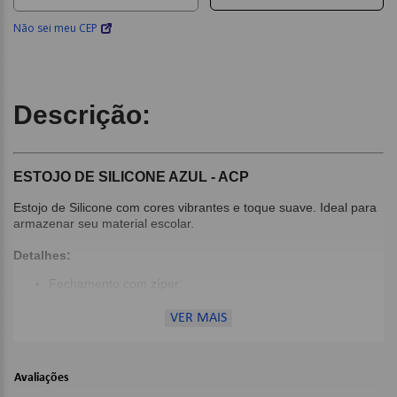
Não sei meu CEP
Descrição:
ESTOJO DE SILICONE AZUL - ACP
Estojo de Silicone com cores vibrantes e toque suave. Ideal para
armazenar seu material escolar.
Detalhes:
Fechamento com zíper;
Material: Silicone;
Cor: Azul;
VER MAIS
Dimensões:
Avaliações
200mm x 50mm x 50mm;