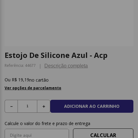
9
º
caderno
10
º
post it
Estojo De Silicone Azul - Acp
Referência
:
44677
Descrição completa
R$
19
,
19
no cartão
Ver opções de parcelamento
ADICIONAR AO CARRINHO
－
＋