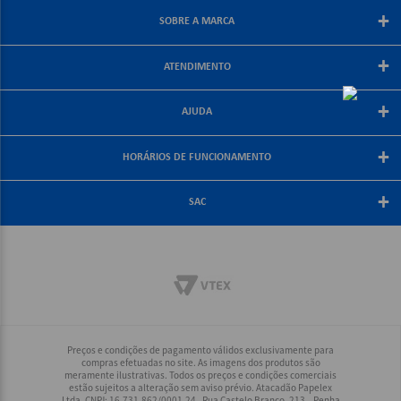
+
SOBRE A MARCA
Sobre a papelex
+
ATENDIMENTO
Encarte Papelex
Blog Papelex
Perguntas Frequentes
+
Lojas Papelex
AJUDA
Como Comprar
Formas de Pagamento
Meus Pedidos
+
Central de Atendimento
HORÁRIOS DE FUNCIONAMENTO
Troca e Devolução
Fale Conosco
Política de Frete Grátis
De segunda a sexta-feira
+
Compra Segura
08:30 às 18:00
SAC
Política de Privacidade
(21) 2187-8688
Rio, Grande Rio e Minas: (21) 2187-8688
Interior Rio: (21) 2187-8688
Demais Regiões: (21) 2178-6888
Preços e condições de pagamento válidos exclusivamente para
compras efetuadas no site. As imagens dos produtos são
meramente ilustrativas. Todos os preços e condições comerciais
estão sujeitos a alteração sem aviso prévio. Atacadão Papelex
Ltda. CNPJ: 16.731.862/0001-24 - Rua Castelo Branco, 213 – Penha