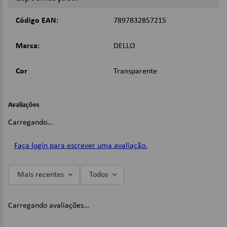
Imagens Meramente Ilustrativas.
Código EAN:
7897832857215
Marca:
DELLO
Cor
Transparente
Avaliações
Carregando…
Faça login para escrever uma avaliação.
Mais recentes
Todos
Carregando avaliações…