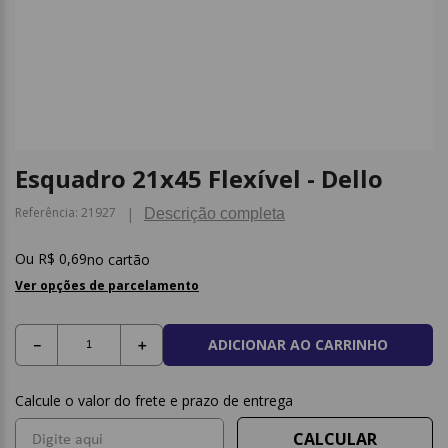
9
º
caderno
10
º
post it
Esquadro 21x45 Flexível - Dello
Referência
:
21927
Descrição completa
R$
0
,
69
no cartão
Ver opções de parcelamento
ADICIONAR AO CARRINHO
－
＋