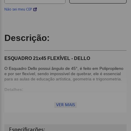
Não sei meu CEP
Descrição:
ESQUADRO 21x45 FLEXÍVEL - DELLO
O Esquadro Dello possui ângulo de 45°, é feito em Polipropileno
e por ser flexível, sendo impossível de quebrar, ele é essencial
para as aulas de educação artística, geometria e trigonometria.
Detalhes:
Composição: Polipropileno;
Cor: Transparente;
VER MAIS
Dimensões:
21cm;
Especificações: