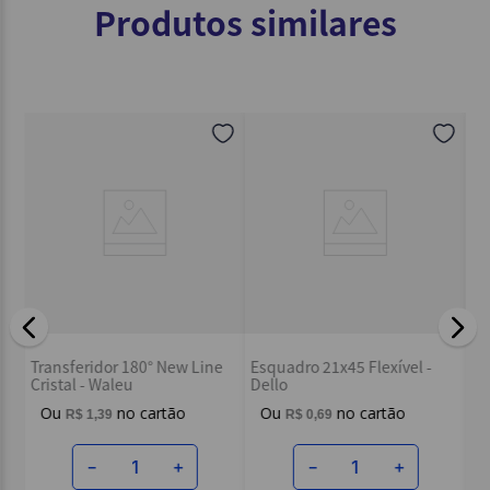
Produtos similares
Ré
Transferidor 180° New Line
Esquadro 21x45 Flexível -
Tr
Cristal - Waleu
Dello
R$
1
,
39
R$
0
,
69
－
＋
－
＋