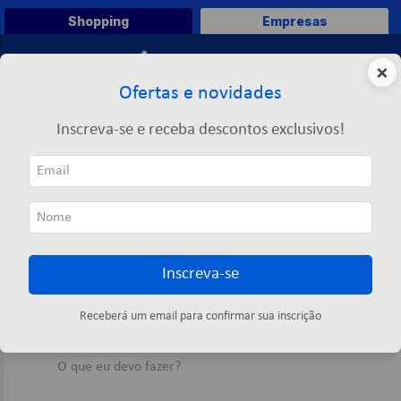
Shopping
Empresas
0
×
Ofertas e novidades
O que você deseja comprar?
Inscreva-se e receba descontos exclusivos!
TERMOS MAIS BUSCADOS
1
º
caneta
ORDENAR POR
2
º
papel a4
0
produto
3
º
papel toalha
Inscreva-se
4
º
pasta
OOPS!
5
º
marca texto
Receberá um email para confirmar sua inscrição
Nenhum produto encontrado
6
º
saco lixo
O que eu devo fazer?
7
º
fita
8
º
papel higienico