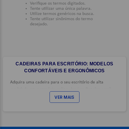
Verifique os termos digitados.
Tente utilizar uma única palavra.
9
º
post it
Utilize termos genéricos na busca.
Tente utilizar sinônimos do termo
10
º
caderno
desejado.
CADEIRAS PARA ESCRITÓRIO: MODELOS
CONFORTÁVEIS E ERGONÔMICOS
Adquira uma cadeira para o seu escritório de alta
qualidade em nossa loja online. Aqui na Papelex, você
encontra um catálogo completo de cadeiras com design
VER MAIS
moderno e estrutura ergonômica para a rotina de
trabalho para manter tanto o ambiente empresarial
quanto um escritório de home-office confortáveis.
Desenvolvidas para oferecer o máximo de conforto