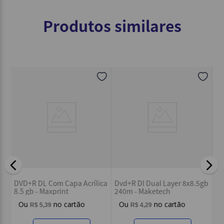
Produtos similares
Dv
DVD+R DL Com Capa Acrílica
Dvd+R Dl Dual Layer 8x8.5gb
4,
8.5 gb - Maxprint
240m - Maketech
R$
5
,
39
R$
4
,
29