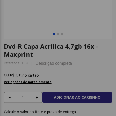
9
º
caderno
10
º
post it
Dvd-R Capa Acrílica 4,7gb 16x -
Maxprint
Referência
:
3383
Descrição completa
R$
3
,
19
no cartão
Ver opções de parcelamento
ADICIONAR AO CARRINHO
－
＋