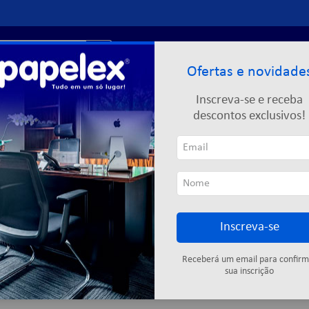
r?
Entre ou
cadastre-se
Ofertas e novidade
Limpeza
Informática
Descartáveis
Escolar
Inscreva-se e receba
descontos exclusivos!
Cartuchos
Fitas adesivas
Descartáveis
Colas
Elástic
Inscreva-se
0
produto
Receberá um email para confirm
sua inscrição