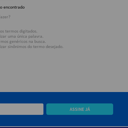
o encontrado
fazer?
 os termos digitados.
lizar uma única palavra.
ermos genéricos na busca.
lizar sinônimos do termo desejado.
ASSINE JÁ