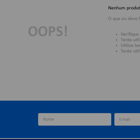
Nenhum produt
O que eu devo 
OOPS!
Verifique
Tente uti
Utilize t
Tente uti