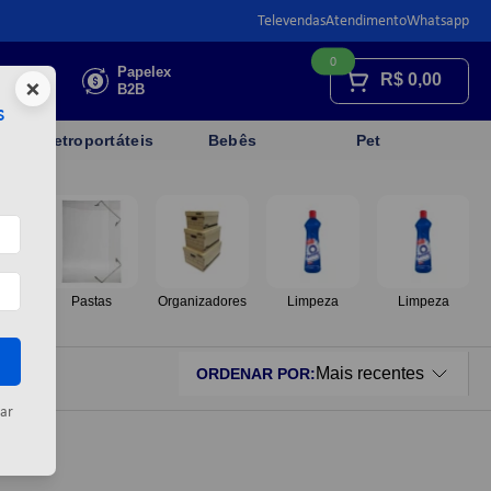
Televendas
Atendimento
Whatsapp
0
Faça sua
Papelex
R$
0,00
×
cotação
B2B
s
Eletroportáteis
Bebês
Pet
os
Pastas
Organizadores
Limpeza
Limpeza
Mais recentes
ORDENAR POR
ar