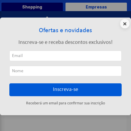
Shopping
Empresas
0
×
Ofertas e novidades
O que você deseja comprar?
Inscreva-se e receba descontos exclusivos!
TERMOS MAIS BUSCADOS
Papelaria Criativa
Livros
Disney Mega Art Pack Mickey Dcl
1
º
caneta
2
º
papel a4
3
º
papel toalha
Inscreva-se
4
º
pasta
5
º
marca texto
Receberá um email para confirmar sua inscrição
6
º
saco lixo
7
º
fita
8
º
papel higienico