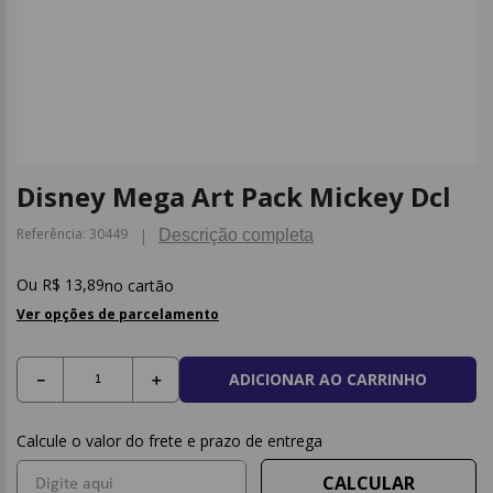
9
º
post it
10
º
caderno
Disney Mega Art Pack Mickey Dcl
Referência
:
30449
Descrição completa
R$
13
,
89
no cartão
Ver opções de parcelamento
ADICIONAR AO CARRINHO
－
＋