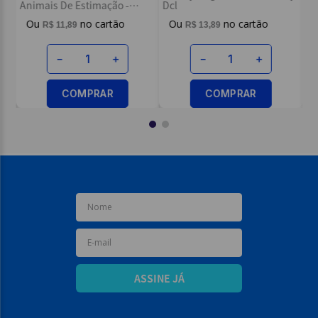
Animais De Estimação -
Dcl
Todolivro
R$
11
,
89
R$
13
,
89
－
＋
－
＋
COMPRAR
COMPRAR
ASSINE JÁ